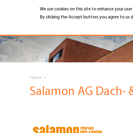
Skip
We use cookies on this site to enhance your use
to
main
By clicking the Accept button, you agree to us d
MENU
content
More info
Hauptnavigation
PORTRAIT
DIENSTLEISTUNGEN
You
INFOTHEK
Home
are
Salamon AG Dach- 
TERMINE
here
MITGLIEDSCHAFT
JOBS & KARRIERE