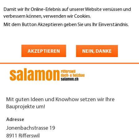
Direkt
Damit wir Ihr Online-Erlebnis auf unserer Website versüssen und
zum
Suche
verbessern können, verwenden wir Cookies.
Inhalt
Mit dem Button Akzeptieren geben Sie uns Ihr Einverständnis.
You
Weitere Informationen
Startseite
are
Salamon AG Dach- & Holzbau
here
AKZEPTIEREN
NEIN, DANKE
Mit guten Ideen und Knowhow setzen wir Ihre
Bauprojekte um!
Adresse
Jonenbachstrasse 19
8911
Rifferswil