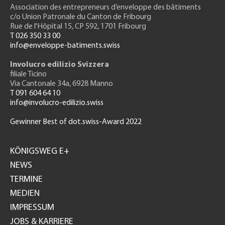
Association des entrepreneurs
d’enveloppe des bâtiments
c/o Union Patronale du Canton de Fribourg
Rue de l'H
ôpital 15
, CP 592, 1701 Fribourg
T 026 350 33 00
info@enveloppe-batiments.swiss
Involucro edilizio Svizzera
filiale Ticino
Via Cantonale 34a, 6928 Manno
T 091 604 64 10
info@involucro-edilizio.swiss
Gewinner Best of dot.swiss-Award 2022
Footer
GH
KÖNIGSWEG E+
NEWS
TERMINE
MEDIEN
IMPRESSUM
JOBS & KARRIERE