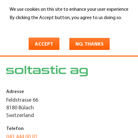
Skip
We use cookies on this site to enhance your user experience
to
Search
main
By clicking the Accept button, you agree to us doing so.
content
More info
You
Home
are
ACCEPT
NO, THANKS
Soltastic AG
here
Adresse
Feldstrasse 66
8180
Bülach
Switzerland
Telefon
043 444 00 01