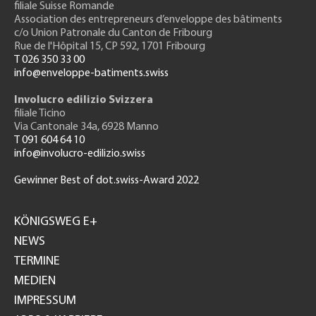
filiale Suisse Romande
Association des entrepreneurs
d’enveloppe des bâtiments
c/o Union Patronale du Canton de Fribourg
Rue de l'H
ôpital 15
, CP 592, 1701 Fribourg
T 026 350 33 00
info@enveloppe-batiments.swiss
Involucro edilizio Svizzera
filiale Ticino
Via Cantonale 34a, 6928 Manno
T 091 604 64 10
info@involucro-edilizio.swiss
Gewinner Best of dot.swiss-Award 2022
Footer
GH
KÖNIGSWEG E+
NEWS
TERMINE
MEDIEN
IMPRESSUM