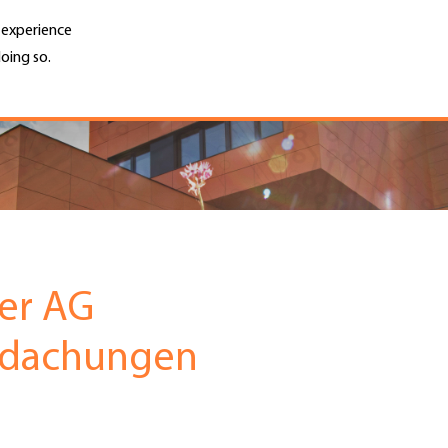
r experience
oing so.
Unternehmen finden
Jobs & Kar
Search
GH
Top
Menu
ter AG
edachungen