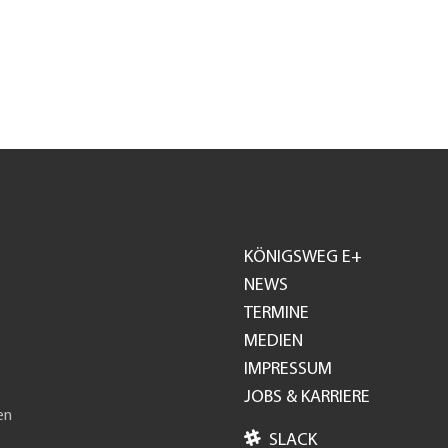
KÖNIGSWEG E+
Footer
NEWS
TERMINE
GH
MEDIEN
IMPRESSUM
JOBS & KARRIERE
en

SLACK