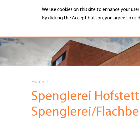
Skip
We use cookies on this site to enhance your use
to
main
By clicking the Accept button, you agree to us d
MENU
content
More info
Hauptnavigation
PORTRAIT
DIENSTLEISTUNGEN
You
INFOTHEK
Home
are
Spenglerei Hofstet
TERMINE
here
Spenglerei/Flachb
MITGLIEDSCHAFT
JOBS & KARRIERE