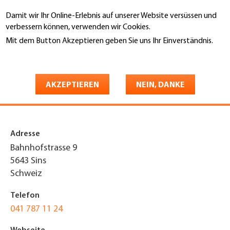
Direkt
Damit wir Ihr Online-Erlebnis auf unserer Website versüssen und
zum
Suche
verbessern können, verwenden wir Cookies.
Inhalt
Mit dem Button Akzeptieren geben Sie uns Ihr Einverständnis.
You
Weitere Informationen
Startseite
are
Spenglerei Hofstetter AG
here
AKZEPTIEREN
NEIN, DANKE
Spenglerei/Flachbedachungen
Adresse
Bahnhofstrasse 9
5643
Sins
Schweiz
Telefon
041 787 11 24