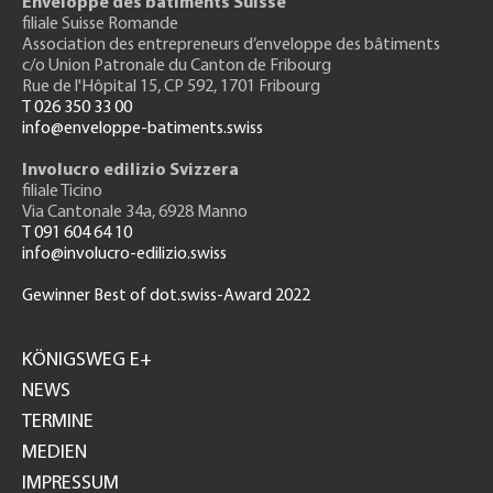
Enveloppe des bâtiments Suisse
filiale Suisse Romande
Association des entrepreneurs
d’enveloppe des bâtiments
c/o Union Patronale du Canton de Fribourg
Rue de l'H
ôpital 15
, CP 592, 1701 Fribourg
T 026 350 33 00
info@enveloppe-batiments.swiss
Involucro edilizio Svizzera
filiale Ticino
Via Cantonale 34a, 6928 Manno
T 091 604 64 10
info@involucro-edilizio.swiss
Gewinner Best of dot.swiss-Award 2022
Footer
GH
KÖNIGSWEG E+
NEWS
TERMINE
MEDIEN
IMPRESSUM