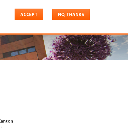
ACCEPT
NO, THANKS
riere
Shop
Konto
Kanton