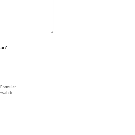
lar?
 Formular
gewählte