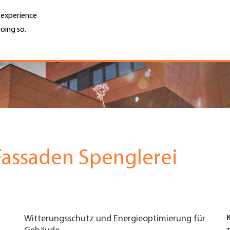
r experience
oing so.
Unternehmen finden
Jobs & Kar
Search
GH
Top
Menu
Fassaden Spenglerei
Witterungsschutz und Energieoptimierung für