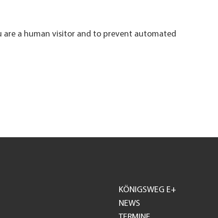
ou are a human visitor and to prevent automated
KÖNIGSWEG E+
Footer
NEWS
TERMINE