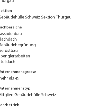
Thurgau
Sektion
Gebäudehülle Schweiz Sektion Thurgau
Fachbereiche
Fassadenbau
Flachdach
Gebäudebegrünung
Gerüstbau
Spenglerarbeiten
Steildach
Unternehmensgrösse
mehr als 49
Unternehmenstyp
Mitglied Gebäudehülle Schweiz
Lehrbetrieb