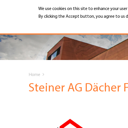
Skip
We use cookies on this site to enhance your use
to
main
By clicking the Accept button, you agree to us d
MENU
content
More info
Hauptnavigation
PORTRAIT
DIENSTLEISTUNGEN
You
INFOTHEK
Home
are
Steiner AG Dächer 
TERMINE
here
MITGLIEDSCHAFT
JOBS & KARRIERE