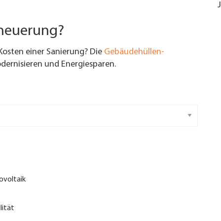
rneuerung?
Kosten einer Sanierung? Die
Gebäudehüllen-
ernisieren und Energiesparen.
ovoltaik
lität