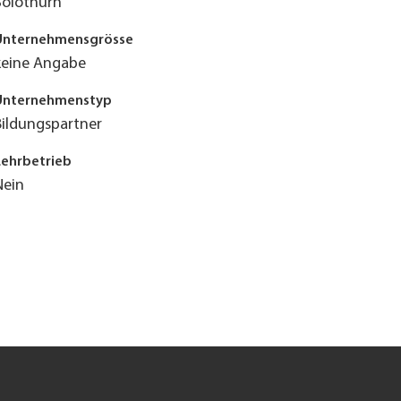
Solothurn
Unternehmensgrösse
keine Angabe
Unternehmenstyp
Bildungspartner
Lehrbetrieb
Nein