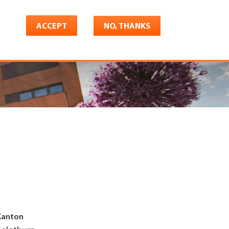
ACCEPT
NO, THANKS
riere
Shop
Konto
Kanton