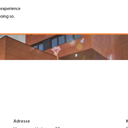
r experience
oing so.
Unternehmen finden
Jobs & Kar
Search
GH
Top
Menu
Adresse