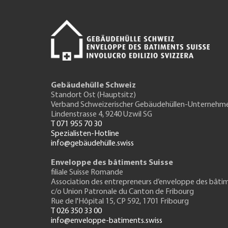
Gebäudehülle Schweiz
Standort Ost (Hauptsitz)
Verband Schweizerischer Gebäudehüllen-Unternehm
Lindenstrasse 4, 9240 Uzwil SG
T 071 955 70 30
Spezialisten-Hotline
info@gebäudehülle.swiss
Enveloppe des bâtiments Suisse
filiale Suisse Romande
Association des entrepreneurs
d’enveloppe des bâti
c/o Union Patronale du Canton de Fribourg
Rue de l'H
ôpital 15
, CP 592, 1701 Fribourg
T 026 350 33 00
info@enveloppe-batiments.swiss