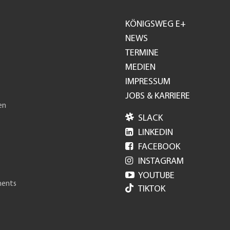
KÖNIGSWEG E+
Footer
NEWS
TERMINE
GH
MEDIEN
IMPRESSUM
JOBS & KARRIERE
en

SLACK

LINKEDIN

FACEBOOK

INSTAGRAM

YOUTUBE
ments
TIKTOK