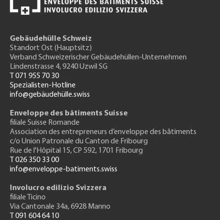
Gebäudehülle Schweiz
Standort Ost (Hauptsitz)
Verband Schweizerischer Gebäudehüllen-Unternehmen
Lindenstrasse 4, 9240 Uzwil SG
T 071 955 70 30
Spezialisten-Hotline
info@gebäudehülle.swiss
Enveloppe des bâtiments Suisse
filiale Suisse Romande
Association des entrepreneurs
d’enveloppe des bâtiments
c/o Union Patronale du Canton de Fribourg
Rue de l'H
ôpital 15
, CP 592, 1701 Fribourg
T 026 350 33 00
info@enveloppe-batiments.swiss
Involucro edilizio Svizzera
filiale Ticino
Via Cantonale 34a, 6928 Manno
T 091 604 64 10