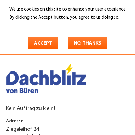
Skip
We use cookies on this site to enhance your user experience
to
Search
main
By clicking the Accept button, you agree to us doing so.
content
More info
You
Home
are
ACCEPT
NO, THANKS
von Büren Dachblitz AG
here
Kein Auftrag zu klein!
Adresse
Ziegeleihof 24