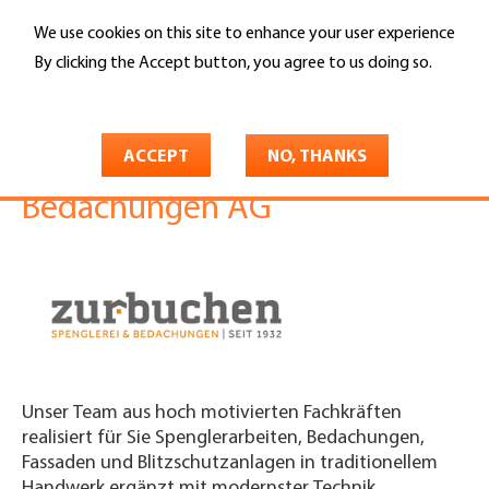
Skip
We use cookies on this site to enhance your user experience
to
Search
main
By clicking the Accept button, you agree to us doing so.
content
More info
You
Home
are
ACCEPT
NO, THANKS
Zurbuchen Spenglerei +
here
Bedachungen AG
Unser Team aus hoch motivierten Fachkräften
realisiert für Sie Spenglerarbeiten, Bedachungen,
Fassaden und Blitzschutzanlagen in traditionellem
Handwerk ergänzt mit modernster Technik.