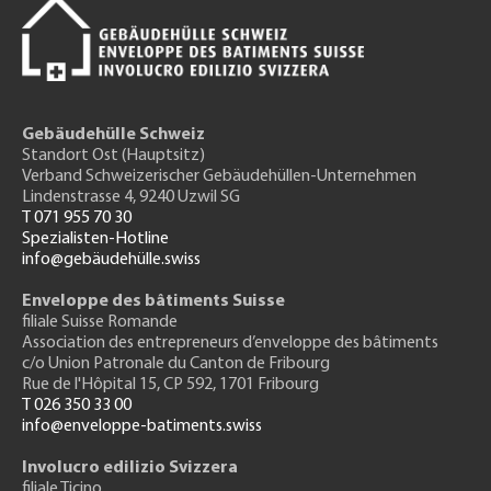
Gebäudehülle Schweiz
Standort Ost (Hauptsitz)
Verband Schweizerischer Gebäudehüllen-Unternehmen
Lindenstrasse 4, 9240 Uzwil SG
T 071 955 70 30
Spezialisten-Hotline
info@gebäudehülle.swiss
Enveloppe des bâtiments Suisse
filiale Suisse Romande
Association des entrepreneurs
d’enveloppe des bâtiments
c/o Union Patronale du Canton de Fribourg
Rue de l'H
ôpital 15
, CP 592, 1701 Fribourg
T 026 350 33 00
info@enveloppe-batiments.swiss
Involucro edilizio Svizzera
filiale Ticino