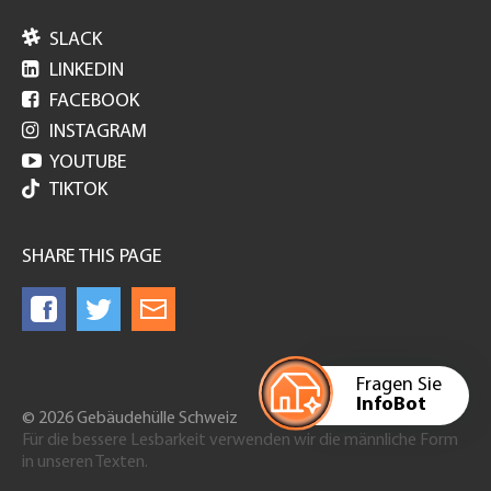

SLACK

LINKEDIN

FACEBOOK

INSTAGRAM

YOUTUBE
TIKTOK
SHARE THIS PAGE
Fragen Sie
InfoBot
© 2026 Gebäudehülle Schweiz
Für die bessere Lesbarkeit verwenden wir die männliche Form
in unseren Texten.