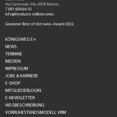
Via Cantonale 34a, 6928 Manno
T 091 604 64 10
info@involucro-edilizio.swiss
Gewinner Best of dot.swiss-Award 2022
Footer
GH
KÖNIGSWEG E+
NEWS
TERMINE
MEDIEN
IMPRESSUM
JOBS & KARRIERE
E-SHOP
MITGLIEDERLOGIN
E-NEWSLETTER
WEGBESCHREIBUNG
VORRUHESTANDSMODELL VRM