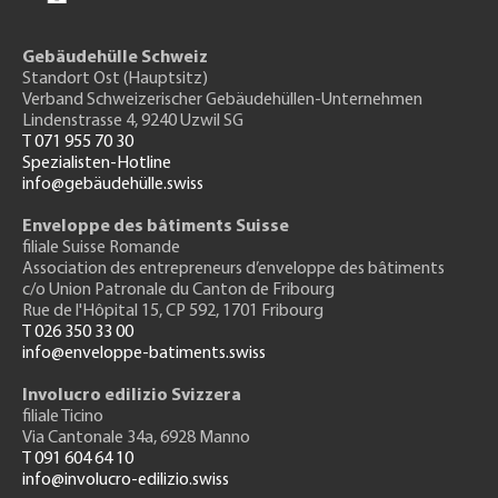
Gebäudehülle Schweiz
Standort Ost (Hauptsitz)
Verband Schweizerischer Gebäudehüllen-Unternehmen
Lindenstrasse 4, 9240 Uzwil SG
T 071 955 70 30
Spezialisten-Hotline
info@gebäudehülle.swiss
Enveloppe des bâtiments Suisse
filiale Suisse Romande
Association des entrepreneurs
d’enveloppe des bâtiments
c/o Union Patronale du Canton de Fribourg
Rue de l'H
ôpital 15
, CP 592, 1701 Fribourg
T 026 350 33 00
info@enveloppe-batiments.swiss
Involucro edilizio Svizzera
filiale Ticino
Via Cantonale 34a, 6928 Manno
T 091 604 64 10
info@involucro-edilizio.swiss