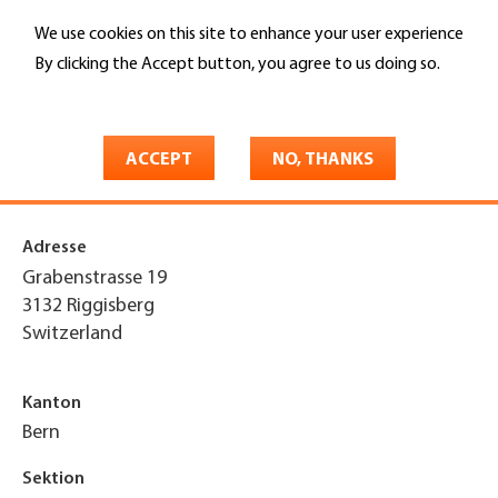
Skip
We use cookies on this site to enhance your user experience
to
Search
main
By clicking the Accept button, you agree to us doing so.
content
More info
You
Home
are
ACCEPT
NO, THANKS
Biniam Bedachungen GmbH
here
Adresse
Grabenstrasse 19
3132
Riggisberg
Switzerland
Kanton
Bern
Sektion