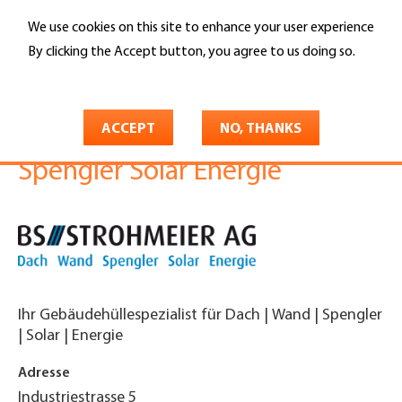
Skip
We use cookies on this site to enhance your user experience
to
Search
main
By clicking the Accept button, you agree to us doing so.
content
More info
You
Home
are
ACCEPT
NO, THANKS
BS Strohmeier AG Dach Wand
here
Spengler Solar Energie
Ihr Gebäudehüllespezialist für Dach | Wand | Spengler
| Solar | Energie
Adresse
Industriestrasse 5