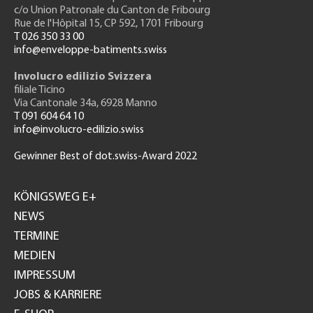
c/o Union Patronale du Canton de Fribourg
Rue de l'H
ôpital 15
, CP 592, 1701 Fribourg
T 026 350 33 00
info@enveloppe-batiments.swiss
Involucro edilizio Svizzera
filiale Ticino
Via Cantonale 34a, 6928 Manno
T 091 604 64 10
info@involucro-edilizio.swiss
Gewinner Best of dot.swiss-Award 2022
Footer
GH
KÖNIGSWEG E+
NEWS
TERMINE
MEDIEN
IMPRESSUM
JOBS & KARRIERE