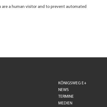
ou are a human visitor and to prevent automated
KÖNIGSWEG E+
Footer
NEWS
TERMINE
GH
MEDIEN