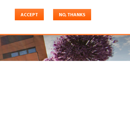
ACCEPT
NO, THANKS
riere
Shop
Konto