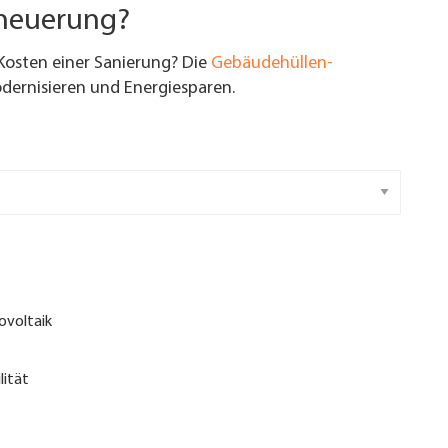
rneuerung?
Kosten einer Sanierung? Die
Gebäudehüllen-
ernisieren und Energiesparen.
ovoltaik
lität