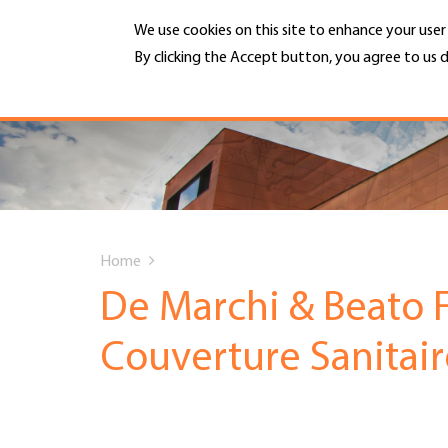
Skip
We use cookies on this site to enhance your use
to
main
By clicking the Accept button, you agree to us d
MENU
content
More info
Hauptnavigation
PORTRAIT
DIENSTLEISTUNGEN
You
INFOTHEK
Home
are
De Marchi & Beato F
TERMINE
here
Couverture Sanitair
MITGLIEDSCHAFT
JOBS & KARRIERE