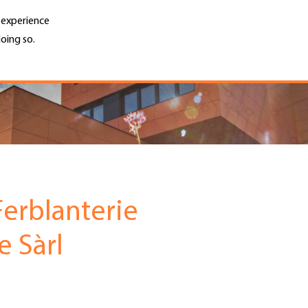
r experience
oing so.
Unternehmen finden
Jobs & Kar
Search
GH
Top
Menu
erblanterie
e Sàrl