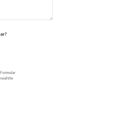
lar?
 Formular
gewählte