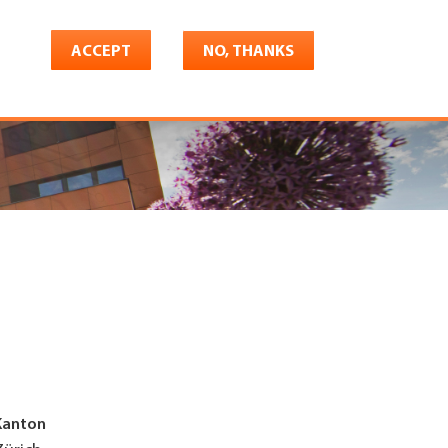
ACCEPT
NO, THANKS
riere
Shop
Konto
Kanton