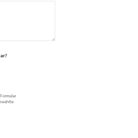
lar?
 Formular
gewählte