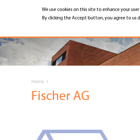
Skip
We use cookies on this site to enhance your use
to
main
By clicking the Accept button, you agree to us d
MENU
content
More info
Hauptnavigation
PORTRAIT
DIENSTLEISTUNGEN
You
INFOTHEK
Home
are
Fischer AG
TERMINE
here
MITGLIEDSCHAFT
JOBS & KARRIERE