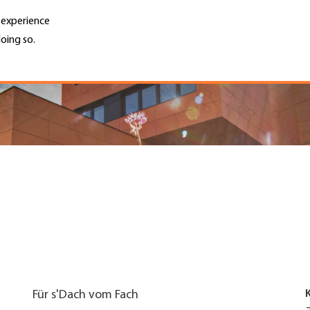
r experience
oing so.
Unternehmen finden
Jobs & Kar
Search
GH
Top
Menu
Für s'Dach vom Fach