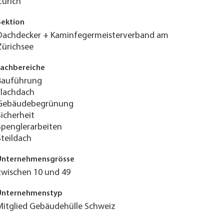
Zürich
Sektion
Dachdecker + Kaminfegermeisterverband am
Zürichsee
Fachbereiche
Bauführung
Flachdach
Gebäudebegrünung
Sicherheit
Spenglerarbeiten
Steildach
Unternehmensgrösse
zwischen 10 und 49
Unternehmenstyp
Mitglied Gebäudehülle Schweiz