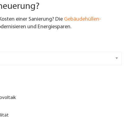
rneuerung?
Kosten einer Sanierung? Die
Gebäudehüllen-
ernisieren und Energiesparen.
ovoltaik
lität