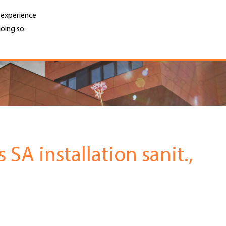
r experience
oing so.
Unternehmen finden
Jobs & Kar
Search
GH
Top
Menu
 SA installation sanit.,