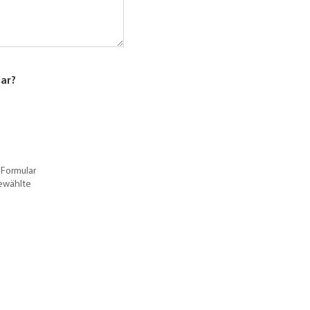
lar?
 Formular
gewählte