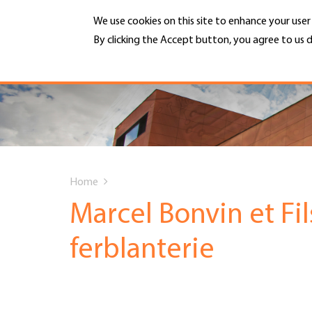
Skip
We use cookies on this site to enhance your use
to
main
By clicking the Accept button, you agree to us d
MENU
content
More info
Hauptnavigation
PORTRAIT
DIENSTLEISTUNGEN
You
INFOTHEK
Home
are
Marcel Bonvin et Fils
TERMINE
here
ferblanterie
MITGLIEDSCHAFT
JOBS & KARRIERE