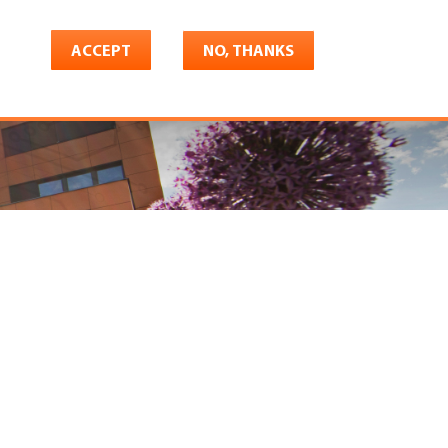
ACCEPT
NO, THANKS
riere
Shop
Konto