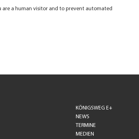
ou are a human visitor and to prevent automated
KÖNIGSWEG E+
Footer
NEWS
TERMINE
GH
MEDIEN