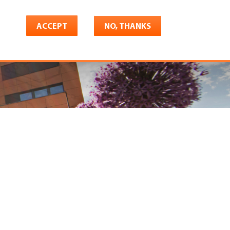
ACCEPT
NO, THANKS
riere
Shop
Konto