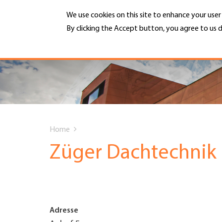
Skip
We use cookies on this site to enhance your use
to
main
By clicking the Accept button, you agree to us d
MENU
content
More info
Hauptnavigation
PORTRAIT
DIENSTLEISTUNGEN
You
INFOTHEK
Home
are
Züger Dachtechni
TERMINE
here
MITGLIEDSCHAFT
Adresse
JOBS & KARRIERE