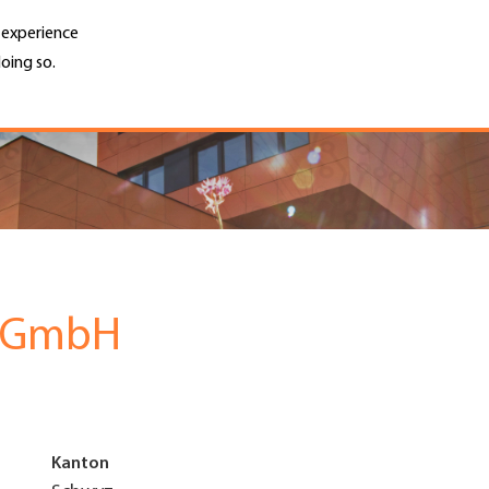
r experience
oing so.
Unternehmen finden
Jobs & Kar
Search
GH
Top
Menu
k GmbH
Kanton