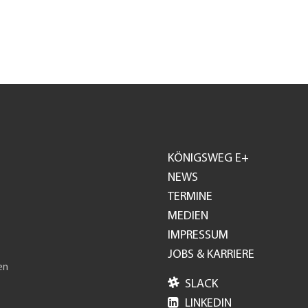
KÖNIGSWEG E+
Footer
NEWS
TERMINE
GH
MEDIEN
IMPRESSUM
JOBS & KARRIERE
en

SLACK

LINKEDIN