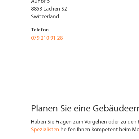
Auhof 5
8853
Lachen SZ
UNTERNEHMEN FINDEN
Switzerland
FACHZEITSCHRIFT
Telefon
079 210 91 28
Planen Sie eine Gebäudee
Haben Sie Fragen zum Vorgehen oder zu den 
Spezialisten
helfen Ihnen kompetent beim Mod