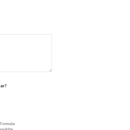
lar?
 Formular
gewählte