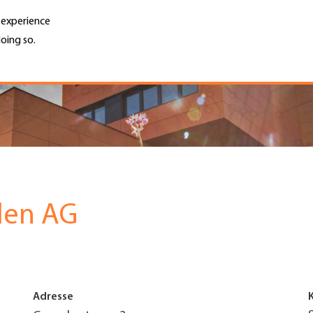
r experience
oing so.
Unternehmen finden
Jobs & Kar
Search
GH
Top
Menu
len AG
Adresse