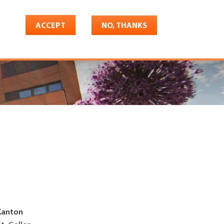
ACCEPT
NO, THANKS
riere
Shop
Konto
Kanton