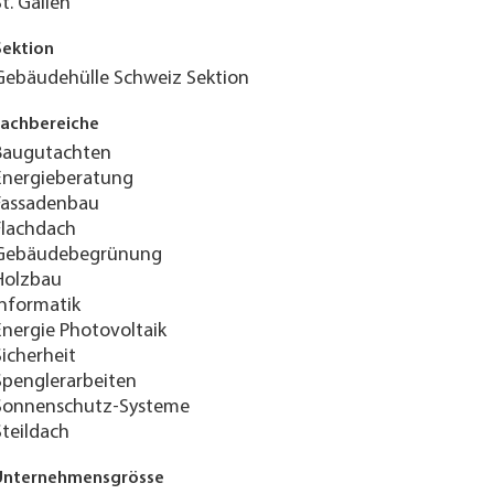
St. Gallen
Sektion
Gebäudehülle Schweiz Sektion
Fachbereiche
Baugutachten
Energieberatung
Fassadenbau
Flachdach
Gebäudebegrünung
Holzbau
Informatik
Energie Photovoltaik
Sicherheit
Spenglerarbeiten
Sonnenschutz-Systeme
Steildach
Unternehmensgrösse