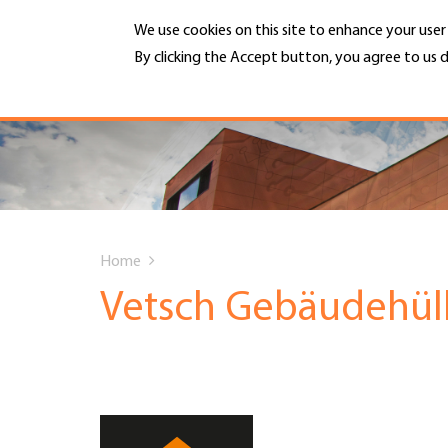
Skip
We use cookies on this site to enhance your use
to
main
By clicking the Accept button, you agree to us d
MENU
content
More info
Hauptnavigation
PORTRAIT
DIENSTLEISTUNGEN
You
INFOTHEK
Home
are
Vetsch Gebäudehül
TERMINE
here
MITGLIEDSCHAFT
JOBS & KARRIERE