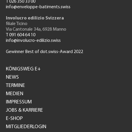
T 026 350 33 00
info@enveloppe-batiments.swiss
Involucro edilizio Svizzera
filiale Ticino
Via Cantonale 34a, 6928 Manno
T 091 604 64 10
info@involucro-edilizio.swiss
Gewinner Best of dot.swiss-Award 2022
Footer
GH
KÖNIGSWEG E+
NEWS
TERMINE
MEDIEN
IMPRESSUM
JOBS & KARRIERE
E-SHOP
MITGLIEDERLOGIN