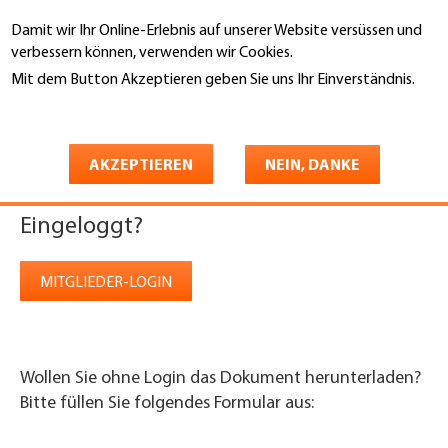
Direkt
Damit wir Ihr Online-Erlebnis auf unserer Website versüssen und
zum
Suche
verbessern können, verwenden wir Cookies.
Inhalt
Mit dem Button Akzeptieren geben Sie uns Ihr Einverständnis.
You
Weitere Informationen
Startseite
are
Download
here
AKZEPTIEREN
NEIN, DANKE
Eingeloggt?
MITGLIEDER-LOGIN
Wollen Sie ohne Login das Dokument herunterladen?
Bitte füllen Sie folgendes Formular aus: