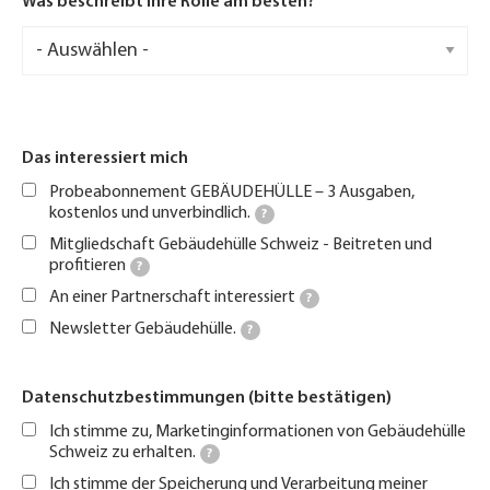
Was beschreibt Ihre Rolle am besten?
Was
beschreibt
Ihre
Rolle
am
besten?
Das interessiert mich
Probeabonnement GEBÄUDEHÜLLE – 3 Ausgaben,
kostenlos und unverbindlich.
?
Mitgliedschaft Gebäudehülle Schweiz - Beitreten und
profitieren
?
An einer Partnerschaft interessiert
?
Newsletter Gebäudehülle.
?
Datenschutzbestimmungen (bitte bestätigen)
Ich stimme zu, Marketinginformationen von Gebäudehülle
Schweiz zu erhalten.
?
Ich stimme der Speicherung und Verarbeitung meiner