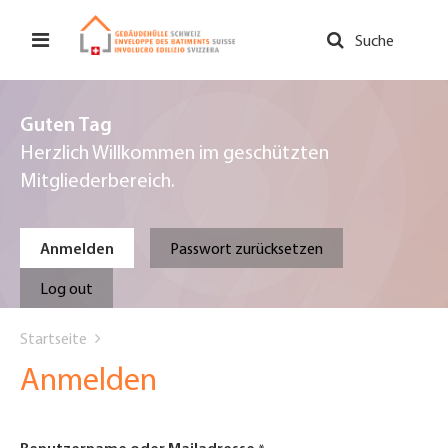
Direkt
zum
Suche
Inhalt
Guten Tag
Herzlich Willkommen im geschützten
Mitgliederbereich.
Primary
Anmelden
Passwort zurücksetzen
tabs
Log out
You
Startseite
are
Anmelden
here