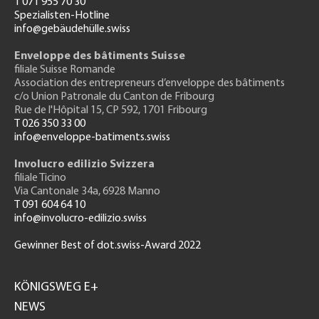
T 071 955 70 30
Spezialisten-Hotline
info@gebäudehülle.swiss
Enveloppe des bâtiments Suisse
filiale Suisse Romande
Association des entrepreneurs
d’enveloppe des bâtiments
c/o Union Patronale du Canton de Fribourg
Rue de l'H
ôpital 15
, CP 592, 1701 Fribourg
T 026 350 33 00
info@enveloppe-batiments.swiss
Involucro edilizio Svizzera
filiale Ticino
Via Cantonale 34a, 6928 Manno
T 091 604 64 10
info@involucro-edilizio.swiss
Gewinner Best of dot.swiss-Award 2022
Footer
GH
KÖNIGSWEG E+
NEWS