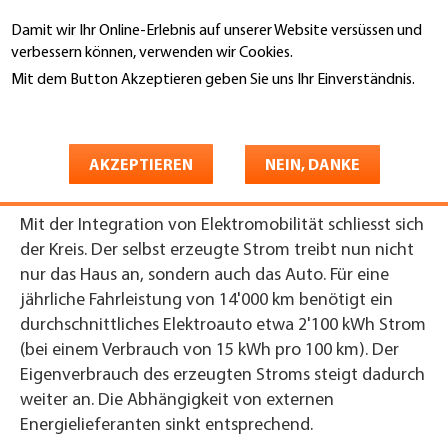
Direkt
Damit wir Ihr Online-Erlebnis auf unserer Website versüssen und
zum
Suche
verbessern können, verwenden wir Cookies.
Inhalt
Mit dem Button Akzeptieren geben Sie uns Ihr Einverständnis.
You
Weitere Informationen
Startseite
are
e-Mobilität
here
AKZEPTIEREN
NEIN, DANKE
Mit der Integration von Elektromobilität schliesst sich
der Kreis. Der selbst erzeugte Strom treibt nun nicht
nur das Haus an, sondern auch das Auto. Für eine
jährliche Fahrleistung von 14'000 km benötigt ein
durchschnittliches Elektroauto etwa 2'100 kWh Strom
(bei einem Verbrauch von 15 kWh pro 100 km). Der
Eigenverbrauch des erzeugten Stroms steigt dadurch
weiter an. Die Abhängigkeit von externen
Energielieferanten sinkt entsprechend.