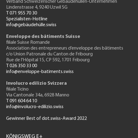
Verband Schweizerischer Gebäudehüllen-Unternehmen
Lindenstrasse 4, 9240 Uzwil SG
T 071 955 70 30
Spezialisten-Hotline
info@gebäudehülle.swiss
Enveloppe des bâtiments Suisse
filiale Suisse Romande
Association des entrepreneurs
d’enveloppe des bâtiments
c/o Union Patronale du Canton de Fribourg
Rue de l'H
ôpital 15
, CP 592, 1701 Fribourg
T 026 350 33 00
info@enveloppe-batiments.swiss
Involucro edilizio Svizzera
filiale Ticino
Via Cantonale 34a, 6928 Manno
T 091 604 64 10
info@involucro-edilizio.swiss
Gewinner Best of dot.swiss-Award 2022
Footer
GH
KÖNIGSWEG E+