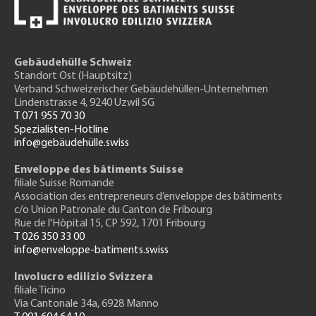
Gebäudehülle Schweiz
Standort Ost (Hauptsitz)
Verband Schweizerischer Gebäudehüllen-Unternehmen
Lindenstrasse 4, 9240 Uzwil SG
T 071 955 70 30
Spezialisten-Hotline
info@gebäudehülle.swiss
Enveloppe des bâtiments Suisse
filiale Suisse Romande
Association des entrepreneurs
d’enveloppe des bâtiments
c/o Union Patronale du Canton de Fribourg
Rue de l'H
ôpital 15
, CP 592, 1701 Fribourg
T 026 350 33 00
info@enveloppe-batiments.swiss
Involucro edilizio Svizzera
filiale Ticino
Via Cantonale 34a, 6928 Manno