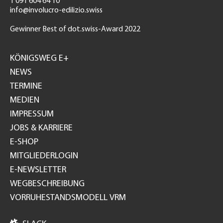
T 091 604 64 10
info@involucro-edilizio.swiss
Gewinner Best of dot.swiss-Award 2022
Footer
GH
KÖNIGSWEG E+
NEWS
TERMINE
MEDIEN
IMPRESSUM
JOBS & KARRIERE
E-SHOP
MITGLIEDERLOGIN
E-NEWSLETTER
WEGBESCHREIBUNG
VORRUHESTANDSMODELL VRM