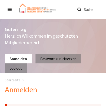
Direkt
zum
Suche
Inhalt
Guten Tag
Herzlich Willkommen im geschützten
Mitgliederbereich.
Primary
Anmelden
Passwort zurücksetzen
tabs
Log out
You
Startseite
are
Anmelden
here