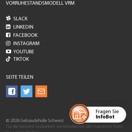
VORRUHESTANDSMODELL VRM

SLACK

LINKEDIN

FACEBOOK

INSTAGRAM

YOUTUBE
TIKTOK
SEITE TEILEN
Fragen Sie
InfoBot
© 2026 Gebäudehülle Schweiz
Für die bessere Lesbarkeit verwenden wir die männliche Form