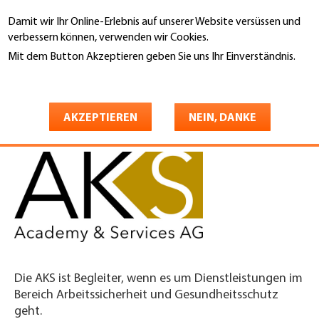
Direkt
Damit wir Ihr Online-Erlebnis auf unserer Website versüssen und
zum
Suche
verbessern können, verwenden wir Cookies.
Inhalt
Mit dem Button Akzeptieren geben Sie uns Ihr Einverständnis.
You
Weitere Informationen
Startseite
are
AKS ACADEMY & SERVICES AG
here
AKZEPTIEREN
NEIN, DANKE
Die AKS ist Begleiter, wenn es um Dienstleistungen im
Bereich Arbeitssicherheit und Gesundheitsschutz
geht.