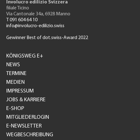
Involucro edilizio Svizzera
filiale Ticino
Via Cantonale 34a, 6928 Manno
T 091 604 64 10
info@involucro-edilizio.swiss
Gewinner Best of dot.swiss-Award 2022
Footer
GH
KÖNIGSWEG E+
NEWS
TERMINE
MEDIEN
IMPRESSUM
JOBS & KARRIERE
E-SHOP
MITGLIEDERLOGIN
E-NEWSLETTER
WEGBESCHREIBUNG