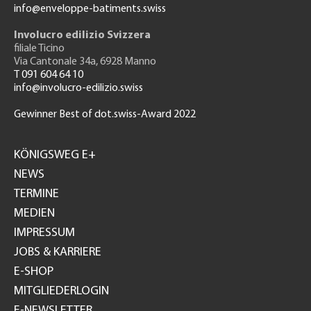
info@enveloppe-batiments.swiss
Involucro edilizio Svizzera
filiale Ticino
Via Cantonale 34a, 6928 Manno
T 091 604 64 10
info@involucro-edilizio.swiss
Gewinner Best of dot.swiss-Award 2022
Footer
GH
KÖNIGSWEG E+
NEWS
TERMINE
MEDIEN
IMPRESSUM
JOBS & KARRIERE
E-SHOP
MITGLIEDERLOGIN
E-NEWSLETTER