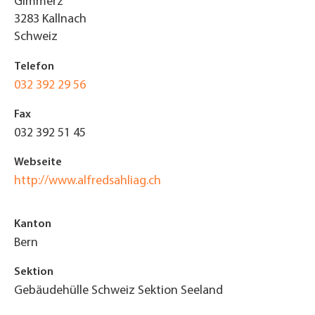
Gimmerz
3283
Kallnach
Schweiz
Telefon
032 392 29 56
Fax
032 392 51 45
Webseite
http://www.alfredsahliag.ch
Kanton
Bern
Sektion
Gebäudehülle Schweiz Sektion Seeland