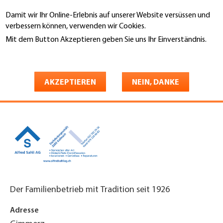
Direkt
Damit wir Ihr Online-Erlebnis auf unserer Website versüssen und
zum
Suche
verbessern können, verwenden wir Cookies.
Inhalt
Mit dem Button Akzeptieren geben Sie uns Ihr Einverständnis.
You
Weitere Informationen
Startseite
are
Alfred Sahli AG
here
AKZEPTIEREN
NEIN, DANKE
Dachdeckergeschäft
Der Familienbetrieb mit Tradition seit 1926
Adresse