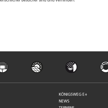
menschlicher Besucher sind und verhindert
KÖNIGSWEG E+
Footer
NEWS