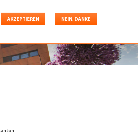
Deutsch
riere
AKZEPTIEREN
Shop
Konto
NEIN, DANKE
Kanton