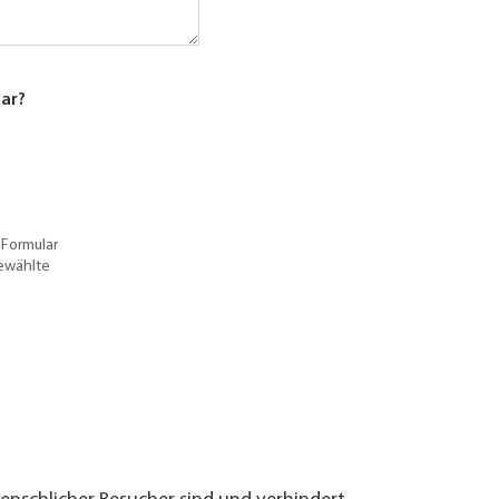
lar?
 Formular
gewählte