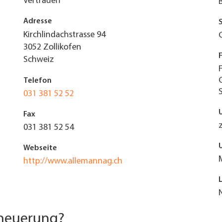
Vertrauen
Adresse
Kirchlindachstrasse 94
3052
Zollikofen
Schweiz
Telefon
031 381 52 52
Fax
031 381 52 54
Webseite
http://www.allemannag.ch
rneuerung?