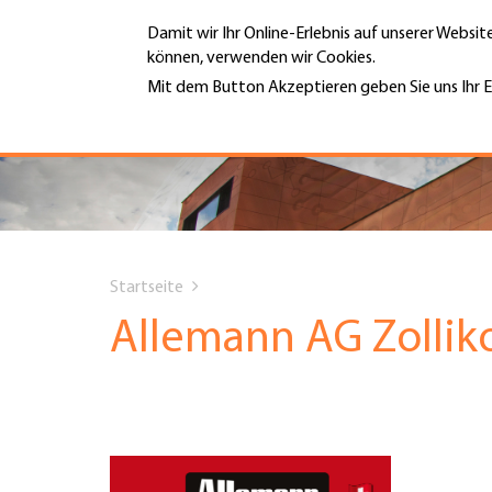
Direkt
Damit wir Ihr Online-Erlebnis auf unserer Websi
zum
können, verwenden wir Cookies.
Inhalt
MENÜ
Mit dem Button Akzeptieren geben Sie uns Ihr E
Weitere Informationen
Hauptnavigation
PORTRÄT
DIENSTLEISTUNGEN
You
INFOTHEK
Startseite
are
Allemann AG Zollik
TERMINE
here
MITGLIEDSCHAFT
JOBS & KARRIERE