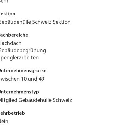
Bern
Sektion
Gebäudehülle Schweiz Sektion
Fachbereiche
Flachdach
Gebäudebegrünung
Spenglerarbeiten
Unternehmensgrösse
zwischen 10 und 49
Unternehmenstyp
Mitglied Gebäudehülle Schweiz
Lehrbetrieb
Nein