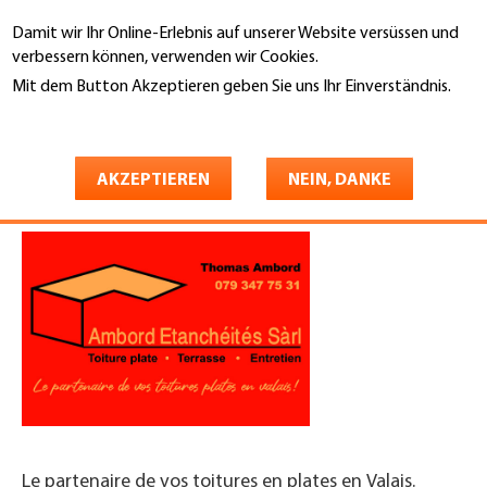
Direkt
Damit wir Ihr Online-Erlebnis auf unserer Website versüssen und
zum
Suche
verbessern können, verwenden wir Cookies.
Inhalt
Mit dem Button Akzeptieren geben Sie uns Ihr Einverständnis.
You
Weitere Informationen
Startseite
are
Ambord Etanchéités Sàrl
here
AKZEPTIEREN
NEIN, DANKE
Le partenaire de vos toitures en plates en Valais.