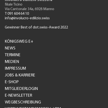
filiale Ticino
Via Cantonale 34a, 6928 Manno
T 091 604 64 10
info@involucro-edilizio.swiss
Gewinner Best of dot.swiss-Award 2022
Footer
GH
KÖNIGSWEG E+
NEWS
TERMINE
MEDIEN
IMPRESSUM
JOBS & KARRIERE
E-SHOP
MITGLIEDERLOGIN
E-NEWSLETTER
WEGBESCHREIBUNG