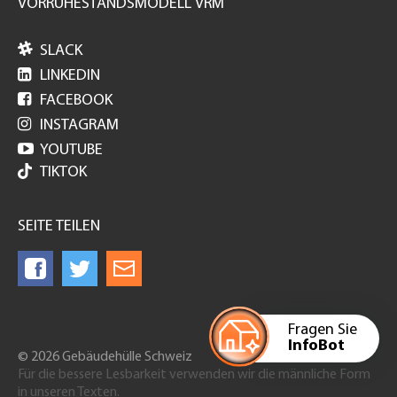
VORRUHESTANDSMODELL VRM

SLACK

LINKEDIN

FACEBOOK

INSTAGRAM

YOUTUBE
TIKTOK
SEITE TEILEN
Fragen Sie
InfoBot
© 2026 Gebäudehülle Schweiz
Für die bessere Lesbarkeit verwenden wir die männliche Form
in unseren Texten.