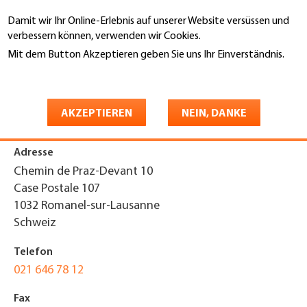
Direkt
Damit wir Ihr Online-Erlebnis auf unserer Website versüssen und
zum
Suche
verbessern können, verwenden wir Cookies.
Inhalt
Mit dem Button Akzeptieren geben Sie uns Ihr Einverständnis.
You
Weitere Informationen
Startseite
are
Balzan & Immer Etanchéité SA
here
AKZEPTIEREN
NEIN, DANKE
Adresse
Chemin de Praz-Devant 10
Case Postale 107
1032
Romanel-sur-Lausanne
Schweiz
Telefon
021 646 78 12
Fax