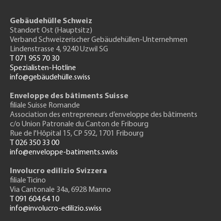
Gebäudehülle Schweiz
Standort Ost (Hauptsitz)
Verband Schweizerischer Gebäudehüllen-Unternehmen
Lindenstrasse 4, 9240 Uzwil SG
T 071 955 70 30
Spezialisten-Hotline
info@gebäudehülle.swiss
Enveloppe des bâtiments Suisse
filiale Suisse Romande
Association des entrepreneurs
d’enveloppe des bâtiments
c/o Union Patronale du Canton de Fribourg
Rue de l'H
ôpital 15
, CP 592, 1701 Fribourg
T 026 350 33 00
info@enveloppe-batiments.swiss
Involucro edilizio Svizzera
filiale Ticino
Via Cantonale 34a, 6928 Manno
T 091 604 64 10
info@involucro-edilizio.swiss