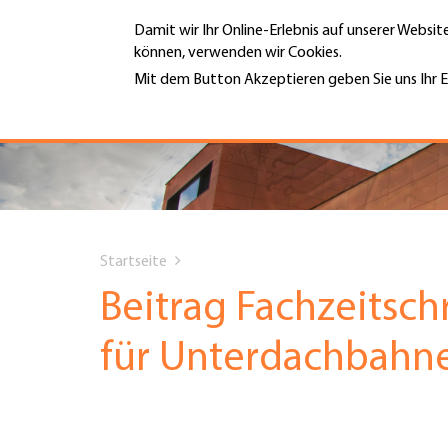
Direkt
Damit wir Ihr Online-Erlebnis auf unserer Websi
zum
können, verwenden wir Cookies.
Inhalt
MENÜ
Mit dem Button Akzeptieren geben Sie uns Ihr E
Weitere Informationen
Hauptnavigation
PORTRÄT
DIENSTLEISTUNGEN
You
INFOTHEK
Startseite
are
Beitrag Fachzeitsch
TERMINE
here
für Unterdachbahn
MITGLIEDSCHAFT
JOBS & KARRIERE