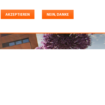
Deutsch
riere
AKZEPTIEREN
Shop
Konto
NEIN, DANKE