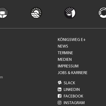
KÖNIGSWEG E+
Footer
NEWS
TERMINE
GH
MEDIEN
IMPRESSUM
JOBS & KARRIERE
en

SLACK

LINKEDIN

FACEBOOK

INSTAGRAM