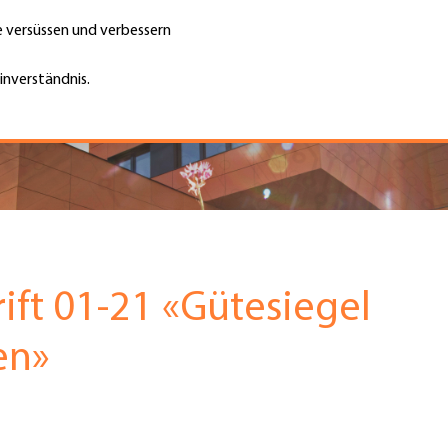
te versüssen und verbessern
Unternehmen finden
Jobs & Kar
Suche
GH
inverständnis.
Top
Menu
rift 01-21 «Gütesiegel
en»