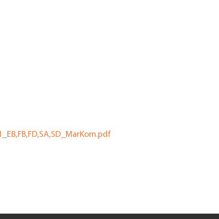
1_EB,FB,FD,SA,SD_MarKom.pdf