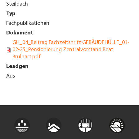
Steildach
Typ
Fachpublikationen
Dokument
GH_04_Beitrag Fachzeitshrift GEBÄUDEHÜLLE_01-
02-25_Pensionierung Zentralvorstand Beat
Brülhart.pdf
Leadgen
Aus