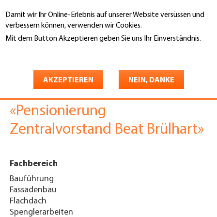
Direkt
Damit wir Ihr Online-Erlebnis auf unserer Website versüssen und
zum
Suche
verbessern können, verwenden wir Cookies.
Inhalt
Mit dem Button Akzeptieren geben Sie uns Ihr Einverständnis.
You
Weitere Informationen
Startseite
are
Beitrag Fachzeitschrift
here
AKZEPTIEREN
NEIN, DANKE
GEBÄUDEHÜLLE 01-02-25
«Pensionierung
Zentralvorstand Beat Brülhart»
Fachbereich
Bauführung
Fassadenbau
Flachdach
Spenglerarbeiten