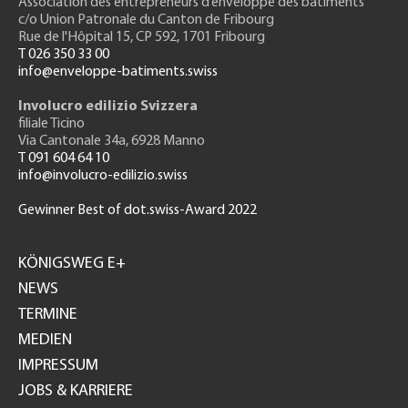
Association des entrepreneurs
d’enveloppe des bâtiments
c/o Union Patronale du Canton de Fribourg
Rue de l'H
ôpital 15
, CP 592, 1701 Fribourg
T 026 350 33 00
info@enveloppe-batiments.swiss
Involucro edilizio Svizzera
filiale Ticino
Via Cantonale 34a, 6928 Manno
T 091 604 64 10
info@involucro-edilizio.swiss
Gewinner Best of dot.swiss-Award 2022
Footer
GH
KÖNIGSWEG E+
NEWS
TERMINE
MEDIEN
IMPRESSUM
JOBS & KARRIERE