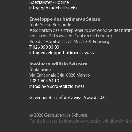
Spezialisten-Hotline
info@gebäudehülle.swiss
Enveloppe des bâtiments Suisse
filiale Suisse Romande
Association des entrepreneurs
d’enveloppe des bâti
c/o Union Patronale du Canton de Fribourg
Rue de l'H
ôpital 15
, CP 592, 1701 Fribourg
T 026 350 33 00
info@enveloppe-batiments.swiss
Involucro edilizio Svizzera
filiale Ticino
Via Cantonale 34a, 6928 Manno
T 091 604 64 10
info@involucro-edilizio.swiss
Gewinner Best of dot.swiss-Award 2022
© 2026 Gebäudehülle Schweiz
Für die bessere Lesbarkeit verwenden wir die männlic