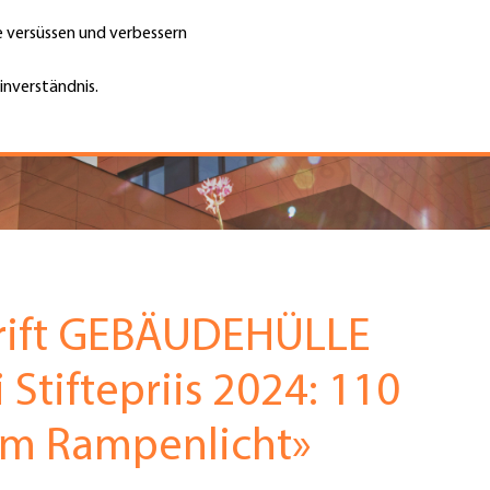
te versüssen und verbessern
Unternehmen finden
Jobs & Kar
Suche
GH
inverständnis.
Top
Menu
hrift GEBÄUDEHÜLLE
 Stiftepriis 2024: 110
im Rampenlicht»