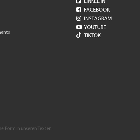

LINKEDIN

FACEBOOK

INSTAGRAM

YOUTUBE
ments
TIKTOK
he Form in unseren Texten.