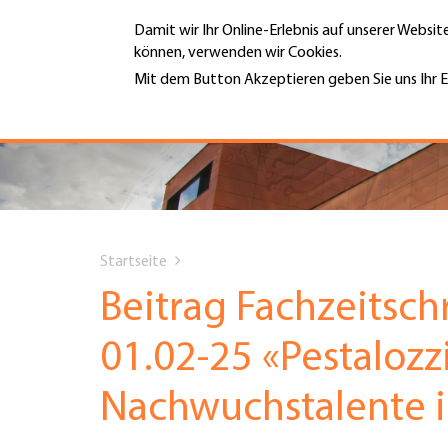
Direkt
Damit wir Ihr Online-Erlebnis auf unserer Websi
zum
können, verwenden wir Cookies.
Inhalt
MENÜ
Mit dem Button Akzeptieren geben Sie uns Ihr E
Weitere Informationen
Hauptnavigation
PORTRÄT
DIENSTLEISTUNGEN
You
INFOTHEK
Startseite
are
Beitrag Fachzeitsc
TERMINE
here
01.02-25 «Pestalozzi
MITGLIEDSCHAFT
Nachwuchstalente 
JOBS & KARRIERE