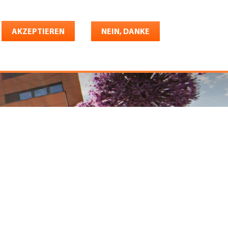
Deutsch
riere
AKZEPTIEREN
Shop
Konto
NEIN, DANKE