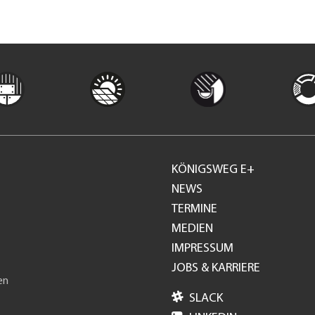
KÖNIGSWEG E+
Footer
NEWS
TERMINE
GH
MEDIEN
IMPRESSUM
JOBS & KARRIERE
en

SLACK