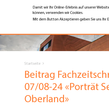
Direkt
Damit wir Ihr Online-Erlebnis auf unserer Websi
zum
können, verwenden wir Cookies.
Inhalt
MENÜ
Mit dem Button Akzeptieren geben Sie uns Ihr E
Weitere Informationen
Hauptnavigation
PORTRÄT
DIENSTLEISTUNGEN
You
INFOTHEK
Startseite
are
Beitrag Fachzeitsc
TERMINE
here
07/08-24 «Porträt S
MITGLIEDSCHAFT
Oberland»
JOBS & KARRIERE