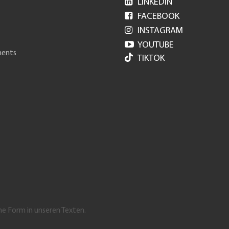

LINKEDIN

FACEBOOK

INSTAGRAM

YOUTUBE
ments
TIKTOK
he Form in unseren Texten.