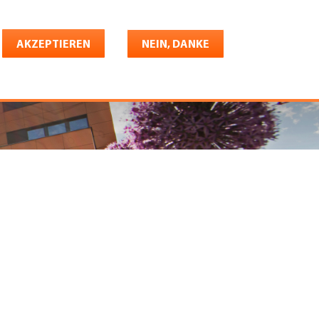
Deutsch
riere
AKZEPTIEREN
Shop
Konto
NEIN, DANKE