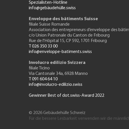
Spezialisten-Hotline
info@gebäudehülle.swiss
Enveloppe des bâtiments Suisse
filiale Suisse Romande
Association des entrepreneurs
d’enveloppe des bâti
c/o Union Patronale du Canton de Fribourg
Rue de l'H
ôpital 15
, CP 592, 1701 Fribourg
T 026 350 33 00
info@enveloppe-batiments.swiss
Involucro edilizio Svizzera
filiale Ticino
Via Cantonale 34a, 6928 Manno
T 091 604 64 10
info@involucro-edilizio.swiss
Gewinner Best of dot.swiss-Award 2022
© 2026 Gebäudehülle Schweiz
Für die bessere Lesbarkeit verwenden wir die männlic