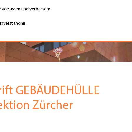
te versüssen und verbessern
Unternehmen finden
Jobs & Kar
Suche
GH
inverständnis.
Top
Menu
hrift GEBÄUDEHÜLLE
ektion Zürcher