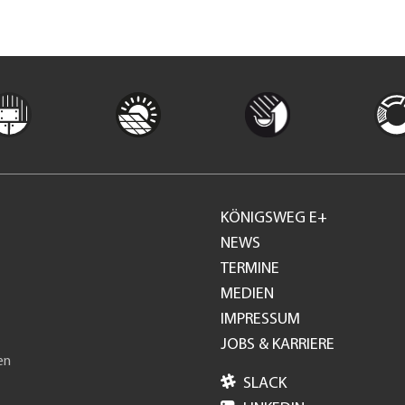
KÖNIGSWEG E+
Footer
NEWS
TERMINE
GH
MEDIEN
IMPRESSUM
JOBS & KARRIERE
en

SLACK