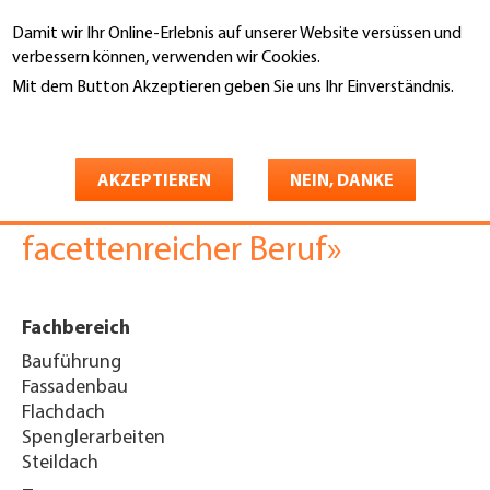
Direkt
Damit wir Ihr Online-Erlebnis auf unserer Website versüssen und
zum
Suche
verbessern können, verwenden wir Cookies.
Inhalt
Mit dem Button Akzeptieren geben Sie uns Ihr Einverständnis.
You
Weitere Informationen
Startseite
are
Beitrag Zürcher Oberländer 12-
here
AKZEPTIEREN
NEIN, DANKE
23 «Fassadenbauer*in ein
facettenreicher Beruf»
Fachbereich
Bauführung
Fassadenbau
Flachdach
Spenglerarbeiten
Steildach