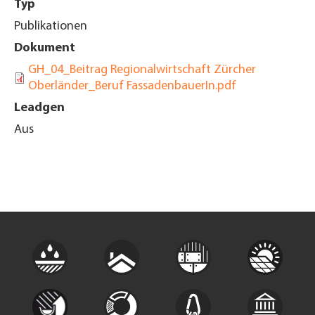
Typ
Publikationen
Dokument
GH_04_Beitrag Regionalwirtschaft Zürcher
Oberländer_Beruf FassadenbauerIn.pdf
Leadgen
Aus