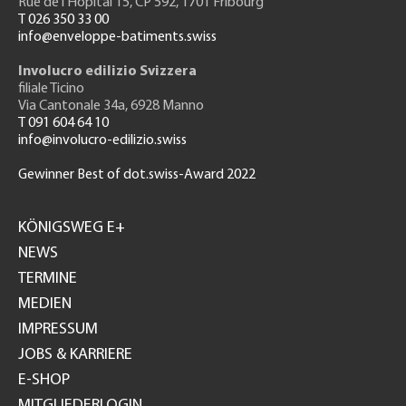
Rue de l'H
ôpital 15
, CP 592, 1701 Fribourg
T 026 350 33 00
info@enveloppe-batiments.swiss
Involucro edilizio Svizzera
filiale Ticino
Via Cantonale 34a, 6928 Manno
T 091 604 64 10
info@involucro-edilizio.swiss
Gewinner Best of dot.swiss-Award 2022
Footer
GH
KÖNIGSWEG E+
NEWS
TERMINE
MEDIEN
IMPRESSUM
JOBS & KARRIERE
E-SHOP
MITGLIEDERLOGIN