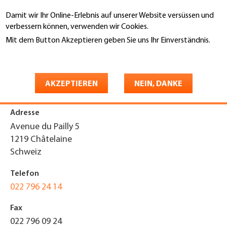
Direkt
Damit wir Ihr Online-Erlebnis auf unserer Website versüssen und
zum
Suche
verbessern können, verwenden wir Cookies.
Inhalt
Mit dem Button Akzeptieren geben Sie uns Ihr Einverständnis.
You
Weitere Informationen
Startseite
are
Benjamin Etanchéité Sàrl
here
AKZEPTIEREN
NEIN, DANKE
Adresse
Avenue du Pailly 5
1219
Châtelaine
Schweiz
Telefon
022 796 24 14
Fax
022 796 09 24