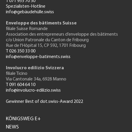
T 071 955 70 30
Spezialisten-Hotline
info@gebäudehülle.swiss
Enveloppe des bâtiments Suisse
filiale Suisse Romande
Association des entrepreneurs
d’enveloppe des bâtiments
c/o Union Patronale du Canton de Fribourg
Rue de l'H
ôpital 15
, CP 592, 1701 Fribourg
T 026 350 33 00
info@enveloppe-batiments.swiss
Involucro edilizio Svizzera
filiale Ticino
Via Cantonale 34a, 6928 Manno
T 091 604 64 10
info@involucro-edilizio.swiss
Gewinner Best of dot.swiss-Award 2022
Footer
GH
KÖNIGSWEG E+
NEWS