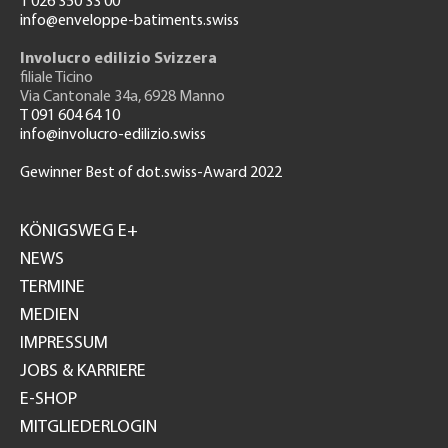
T 026 350 33 00
info@enveloppe-batiments.swiss
Involucro edilizio Svizzera
filiale Ticino
Via Cantonale 34a, 6928 Manno
T 091 604 64 10
info@involucro-edilizio.swiss
Gewinner Best of dot.swiss-Award 2022
Footer
GH
KÖNIGSWEG E+
NEWS
TERMINE
MEDIEN
IMPRESSUM
JOBS & KARRIERE
E-SHOP
MITGLIEDERLOGIN