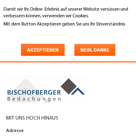
Direkt
Damit wir Ihr Online-Erlebnis auf unserer Website versüssen und
zum
Suche
verbessern können, verwenden wir Cookies.
Inhalt
Mit dem Button Akzeptieren geben Sie uns Ihr Einverständnis.
You
Weitere Informationen
Startseite
are
Bischofberger Bedachungen
here
AKZEPTIEREN
NEIN, DANKE
AG
MIT UNS HOCH HINAUS
Adresse