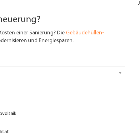
rneuerung?
Kosten einer Sanierung? Die
Gebäudehüllen-
ernisieren und Energiesparen.
ovoltaik
lität