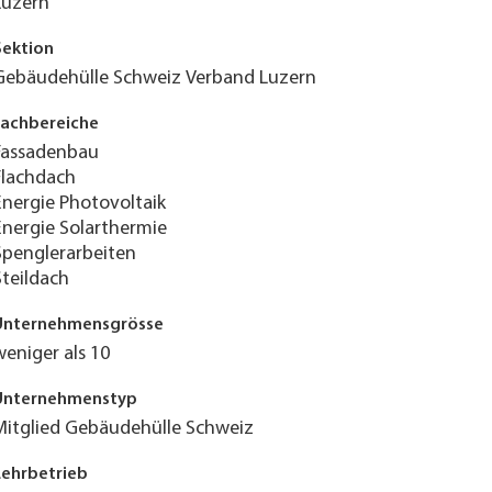
Luzern
Sektion
Gebäudehülle Schweiz Verband Luzern
Fachbereiche
Fassadenbau
Flachdach
Energie Photovoltaik
Energie Solarthermie
Spenglerarbeiten
Steildach
Unternehmensgrösse
weniger als 10
Unternehmenstyp
Mitglied Gebäudehülle Schweiz
Lehrbetrieb