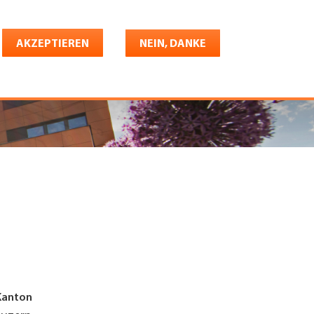
Deutsch
riere
AKZEPTIEREN
Shop
Konto
NEIN, DANKE
Kanton