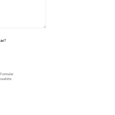
lar?
 Formular
gewählte