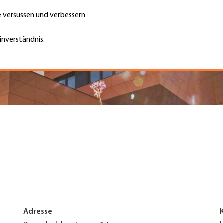
te versüssen und verbessern
Unternehmen finden
Jobs & Kar
Suche
GH
inverständnis.
Top
Menu
Adresse