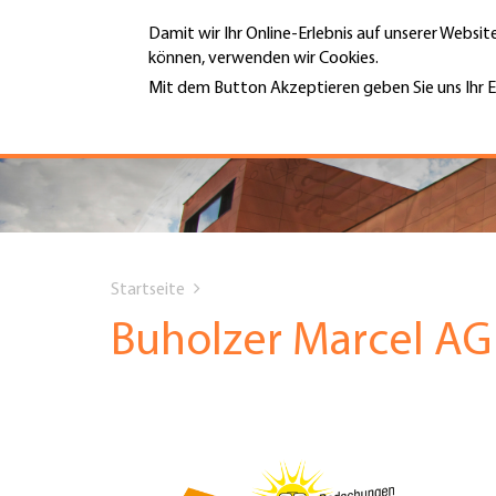
Direkt
Damit wir Ihr Online-Erlebnis auf unserer Websi
zum
können, verwenden wir Cookies.
Inhalt
MENÜ
Mit dem Button Akzeptieren geben Sie uns Ihr E
Weitere Informationen
Hauptnavigation
PORTRÄT
DIENSTLEISTUNGEN
You
INFOTHEK
Startseite
are
Buholzer Marcel AG
TERMINE
here
MITGLIEDSCHAFT
JOBS & KARRIERE