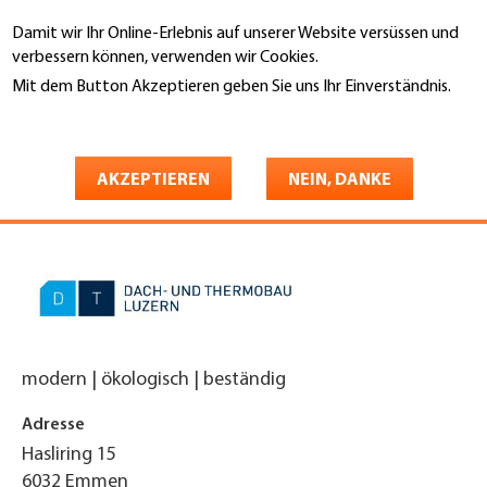
Direkt
Damit wir Ihr Online-Erlebnis auf unserer Website versüssen und
zum
Suche
verbessern können, verwenden wir Cookies.
Inhalt
Mit dem Button Akzeptieren geben Sie uns Ihr Einverständnis.
You
Weitere Informationen
Startseite
are
Dach- + Thermobau AG
here
AKZEPTIEREN
NEIN, DANKE
Flachdach- und Terrassenbau
modern | ökologisch | beständig
Adresse
Hasliring 15
6032
Emmen