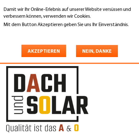
Direkt
Damit wir Ihr Online-Erlebnis auf unserer Website versüssen und
zum
Suche
verbessern können, verwenden wir Cookies.
Inhalt
Mit dem Button Akzeptieren geben Sie uns Ihr Einverständnis.
You
Weitere Informationen
Startseite
are
Dach und Solar AG
here
AKZEPTIEREN
NEIN, DANKE