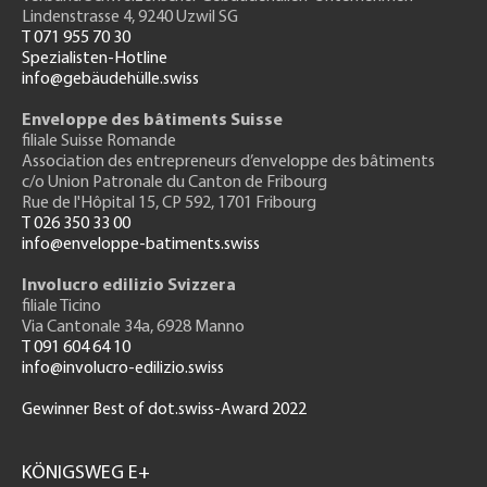
Lindenstrasse 4, 9240 Uzwil SG
T 071 955 70 30
Spezialisten-Hotline
info@gebäudehülle.swiss
Enveloppe des bâtiments Suisse
filiale Suisse Romande
Association des entrepreneurs
d’enveloppe des bâtiments
c/o Union Patronale du Canton de Fribourg
Rue de l'H
ôpital 15
, CP 592, 1701 Fribourg
T 026 350 33 00
info@enveloppe-batiments.swiss
Involucro edilizio Svizzera
filiale Ticino
Via Cantonale 34a, 6928 Manno
T 091 604 64 10
info@involucro-edilizio.swiss
Gewinner Best of dot.swiss-Award 2022
Footer
GH
KÖNIGSWEG E+