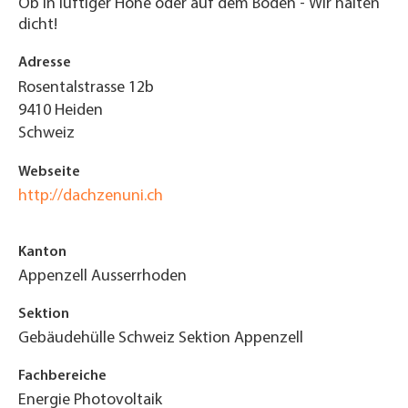
Ob in luftiger Höhe oder auf dem Boden - Wir halten
dicht!
Adresse
Rosentalstrasse 12b
9410
Heiden
Schweiz
Webseite
http://dachzenuni.ch
Kanton
Appenzell Ausserrhoden
Sektion
Gebäudehülle Schweiz Sektion Appenzell
Fachbereiche
Energie Photovoltaik