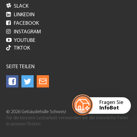

SLACK

LINKEDIN

FACEBOOK

INSTAGRAM

YOUTUBE
TIKTOK
SEITE TEILEN
Fragen Sie
InfoBot
© 2026 Gebäudehülle Schweiz
Für die bessere Lesbarkeit verwenden wir die männliche Form
in unseren Texten.