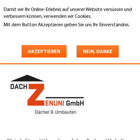
Direkt
Damit wir Ihr Online-Erlebnis auf unserer Website versüssen und
zum
Suche
verbessern können, verwenden wir Cookies.
Inhalt
Mit dem Button Akzeptieren geben Sie uns Ihr Einverständnis.
You
Weitere Informationen
Startseite
are
Dach Zenuni GmbH
here
AKZEPTIEREN
NEIN, DANKE