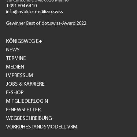
Via Cantonale 34a, 6928 Manno
T 091 604 64 10
info@involucro-edilizio.swiss
Gewinner Best of dot.swiss-Award 2022
Footer
GH
KÖNIGSWEG E+
NEWS
TERMINE
MEDIEN
IMPRESSUM
JOBS & KARRIERE
E-SHOP
MITGLIEDERLOGIN
E-NEWSLETTER
WEGBESCHREIBUNG
VORRUHESTANDSMODELL VRM