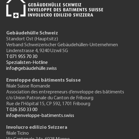
Gebäudehülle Schweiz
Standort Ost (Hauptsitz)
Verband Schweizerischer Gebäudehüllen-Unternehmen
Lindenstrasse 4, 9240 Uzwil SG
T 071 955 70 30
Spezialisten-Hotline
info@gebäudehülle.swiss
Enveloppe des bâtiments Suisse
filiale Suisse Romande
Association des entrepreneurs
d’enveloppe des bâtiments
c/o Union Patronale du Canton de Fribourg
Rue de l'H
ôpital 15
, CP 592, 1701 Fribourg
T 026 350 33 00
info@enveloppe-batiments.swiss
Involucro edilizio Svizzera
filiale Ticino