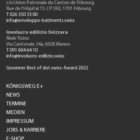
c/o Union Patronale du Canton de Fribourg
Rue de l'H
ôpital 15
, CP 592, 1701 Fribourg
T 026 350 33 00
info@enveloppe-batiments.swiss
Involucro edilizio Svizzera
filiale Ticino
Via Cantonale 34a, 6928 Manno
T 091 604 64 10
info@involucro-edilizio.swiss
Gewinner Best of dot.swiss-Award 2022
Footer
GH
KÖNIGSWEG E+
NEWS
TERMINE
MEDIEN
IMPRESSUM
JOBS & KARRIERE
E-SHOP