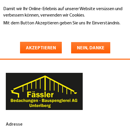
Direkt
Damit wir Ihr Online-Erlebnis auf unserer Website versüssen und
zum
Suche
verbessern können, verwenden wir Cookies.
Inhalt
Mit dem Button Akzeptieren geben Sie uns Ihr Einverständnis.
You
Weitere Informationen
Startseite
are
Fässler Bedachungen-
here
AKZEPTIEREN
NEIN, DANKE
Bauspenglerei AG
Adresse