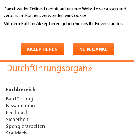
Direkt
Damit wir Ihr Online-Erlebnis auf unserer Website versüssen und
zum
Suche
verbessern können, verwenden wir Cookies.
Inhalt
Mit dem Button Akzeptieren geben Sie uns Ihr Einverständnis.
You
Weitere Informationen
Startseite
are
Feedbackbogen ASGS
here
AKZEPTIEREN
NEIN, DANKE
«Kontrolle durch
Durchführungsorgan»
Fachbereich
Bauführung
Fassadenbau
Flachdach
Sicherheit
Spenglerarbeiten
Steildach