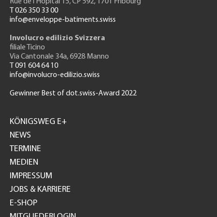
Rue de l'H
ôpital 15
, CP 592, 1701 Fribourg
T 026 350 33 00
info@enveloppe-batiments.swiss
Involucro edilizio Svizzera
filiale Ticino
Via Cantonale 34a, 6928 Manno
T 091 604 64 10
info@involucro-edilizio.swiss
Gewinner Best of dot.swiss-Award 2022
Footer
GH
KÖNIGSWEG E+
NEWS
TERMINE
MEDIEN
IMPRESSUM
JOBS & KARRIERE
E-SHOP
MITGLIEDERLOGIN