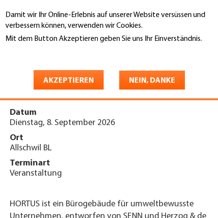
Direkt
Damit wir Ihr Online-Erlebnis auf unserer Website versüssen und
zum
Suche
verbessern können, verwenden wir Cookies.
Inhalt
Mit dem Button Akzeptieren geben Sie uns Ihr Einverständnis.
You
Weitere Informationen
Startseite
are
forum energie - Hortus -
here
AKZEPTIEREN
NEIN, DANKE
Radikale Nachhaltigkeit
Datum
Dienstag, 8. September 2026
Ort
Allschwil BL
Terminart
Veranstaltung
HORTUS ist ein Bürogebäude für umweltbewusste
Unternehmen, entworfen von SENN und Herzog & de