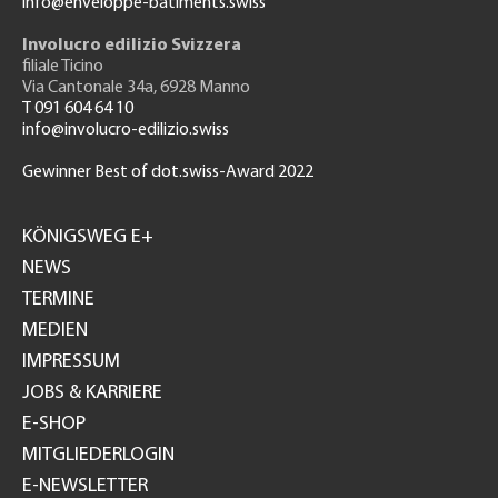
info@enveloppe-batiments.swiss
Involucro edilizio Svizzera
filiale Ticino
Via Cantonale 34a, 6928 Manno
T 091 604 64 10
info@involucro-edilizio.swiss
Gewinner Best of dot.swiss-Award 2022
Footer
GH
KÖNIGSWEG E+
NEWS
TERMINE
MEDIEN
IMPRESSUM
JOBS & KARRIERE
E-SHOP
MITGLIEDERLOGIN
E-NEWSLETTER