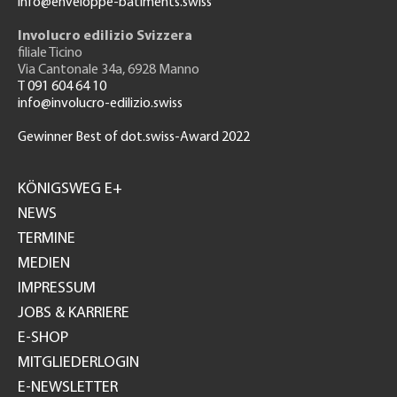
info@enveloppe-batiments.swiss
Involucro edilizio Svizzera
filiale Ticino
Via Cantonale 34a, 6928 Manno
T 091 604 64 10
info@involucro-edilizio.swiss
Gewinner Best of dot.swiss-Award 2022
Footer
GH
KÖNIGSWEG E+
NEWS
TERMINE
MEDIEN
IMPRESSUM
JOBS & KARRIERE
E-SHOP
MITGLIEDERLOGIN
E-NEWSLETTER