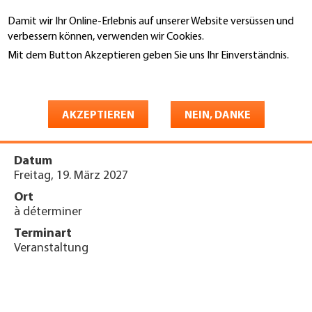
Direkt
Damit wir Ihr Online-Erlebnis auf unserer Website versüssen und
zum
Suche
verbessern können, verwenden wir Cookies.
Inhalt
Mit dem Button Akzeptieren geben Sie uns Ihr Einverständnis.
You
Weitere Informationen
Startseite
are
Generalversammlung (Sektion
here
AKZEPTIEREN
NEIN, DANKE
WDT)
Datum
Freitag, 19. März 2027
Ort
à déterminer
Terminart
Veranstaltung