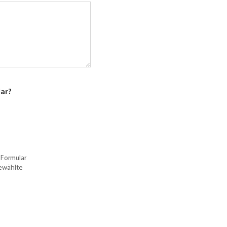
lar?
 Formular
gewählte