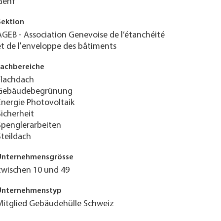
Genf
Sektion
AGEB - Association Genevoise de l’étanchéité
et de l'enveloppe des bâtiments
Fachbereiche
Flachdach
Gebäudebegrünung
Energie Photovoltaik
Sicherheit
Spenglerarbeiten
Steildach
Unternehmensgrösse
zwischen 10 und 49
Unternehmenstyp
Mitglied Gebäudehülle Schweiz