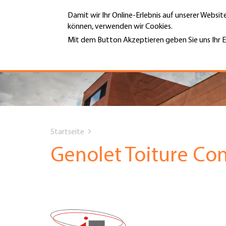
Direkt
Damit wir Ihr Online-Erlebnis auf unserer Websi
zum
können, verwenden wir Cookies.
Inhalt
MENÜ
Mit dem Button Akzeptieren geben Sie uns Ihr E
Weitere Informationen
Hauptnavigation
PORTRÄT
DIENSTLEISTUNGEN
You
INFOTHEK
Startseite
are
Genolet Toiture Co
TERMINE
here
MITGLIEDSCHAFT
JOBS & KARRIERE