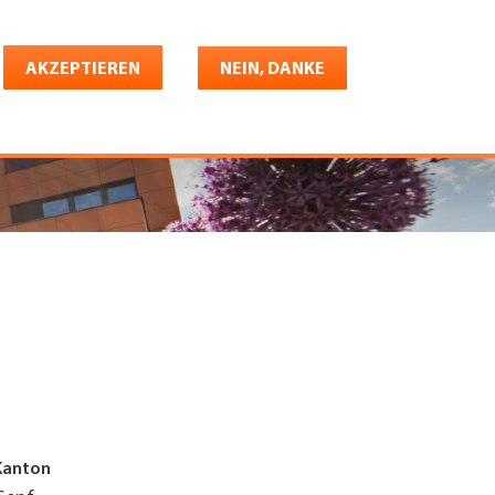
Deutsch
riere
AKZEPTIEREN
Shop
Konto
NEIN, DANKE
Kanton