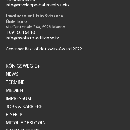
info@enveloppe-batiments.swiss
Involucro edilizio Svizzera
filiale Ticino
Via Cantonale 34a, 6928 Manno
T 091 604 64 10
info@involucro-edilizio.swiss
Gewinner Best of dot.swiss-Award 2022
Footer
GH
KÖNIGSWEG E+
NEWS
TERMINE
MEDIEN
IMPRESSUM
JOBS & KARRIERE
E-SHOP
MITGLIEDERLOGIN