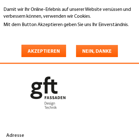
Direkt
Damit wir Ihr Online-Erlebnis auf unserer Website versüssen und
zum
Suche
verbessern können, verwenden wir Cookies.
Inhalt
Mit dem Button Akzeptieren geben Sie uns Ihr Einverständnis.
You
Weitere Informationen
Startseite
are
GFT Fassaden AG
here
AKZEPTIEREN
NEIN, DANKE
Adresse