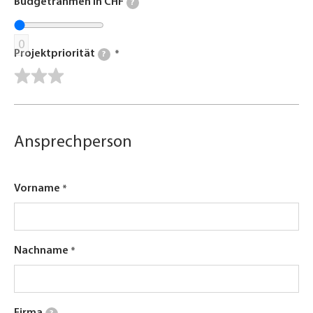
Budgetrahmen in CHF
?
0
Projektpriorität
?
Ansprechperson
Vorname
Nachname