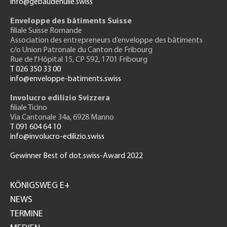
info@gebäudehülle.swiss
Enveloppe des bâtiments Suisse
filiale Suisse Romande
Association des entrepreneurs
d’enveloppe des bâtiments
c/o Union Patronale du Canton de Fribourg
Rue de l'H
ôpital 15
, CP 592, 1701 Fribourg
T 026 350 33 00
info@enveloppe-batiments.swiss
Involucro edilizio Svizzera
filiale Ticino
Via Cantonale 34a, 6928 Manno
T 091 604 64 10
info@involucro-edilizio.swiss
Gewinner Best of dot.swiss-Award 2022
Footer
GH
KÖNIGSWEG E+
NEWS
TERMINE