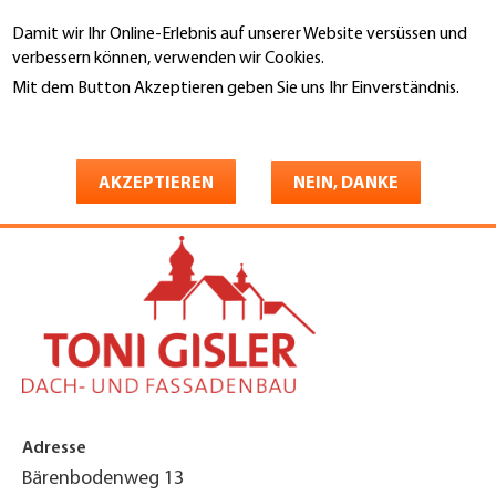
Direkt
Damit wir Ihr Online-Erlebnis auf unserer Website versüssen und
zum
Suche
verbessern können, verwenden wir Cookies.
Inhalt
Mit dem Button Akzeptieren geben Sie uns Ihr Einverständnis.
You
Weitere Informationen
Startseite
are
Gisler Toni AG
here
AKZEPTIEREN
NEIN, DANKE
Adresse
Bärenbodenweg 13