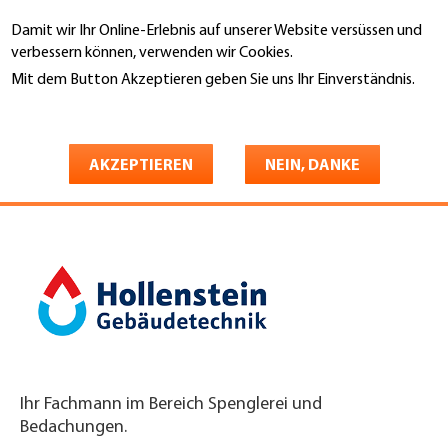
Direkt
Damit wir Ihr Online-Erlebnis auf unserer Website versüssen und
zum
Suche
verbessern können, verwenden wir Cookies.
Inhalt
Mit dem Button Akzeptieren geben Sie uns Ihr Einverständnis.
You
Weitere Informationen
Startseite
are
Hollenstein Gebäudetechnik
here
AKZEPTIEREN
NEIN, DANKE
AG
Ihr Fachmann im Bereich Spenglerei und
Bedachungen.