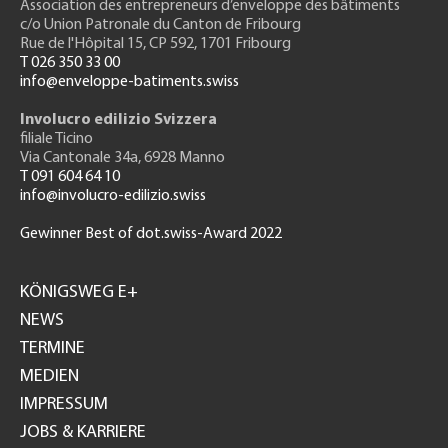
Association des entrepreneurs
d’enveloppe des bâtiments
c/o Union Patronale du Canton de Fribourg
Rue de l'H
ôpital 15
, CP 592, 1701 Fribourg
T 026 350 33 00
info@enveloppe-batiments.swiss
Involucro edilizio Svizzera
filiale Ticino
Via Cantonale 34a, 6928 Manno
T 091 604 64 10
info@involucro-edilizio.swiss
Gewinner Best of dot.swiss-Award 2022
Footer
GH
KÖNIGSWEG E+
NEWS
TERMINE
MEDIEN
IMPRESSUM
JOBS & KARRIERE