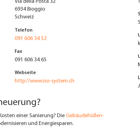
Via della Posta 32
6934
Bioggio
Schweiz
Telefon
091 606 34 52
Fax
091 606 34 65
Webseite
http://www.iso-system.ch
rneuerung?
Kosten einer Sanierung? Die
Gebäudehüllen-
ernisieren und Energiesparen.