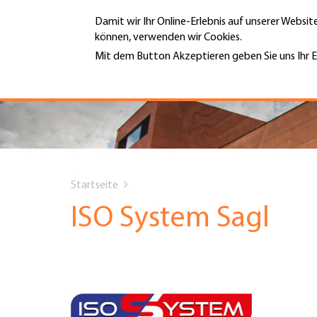
Direkt
Damit wir Ihr Online-Erlebnis auf unserer Websi
zum
können, verwenden wir Cookies.
Inhalt
MENÜ
Mit dem Button Akzeptieren geben Sie uns Ihr E
Weitere Informationen
Hauptnavigation
PORTRÄT
DIENSTLEISTUNGEN
You
INFOTHEK
Startseite
are
ISO System Sagl
TERMINE
here
MITGLIEDSCHAFT
JOBS & KARRIERE