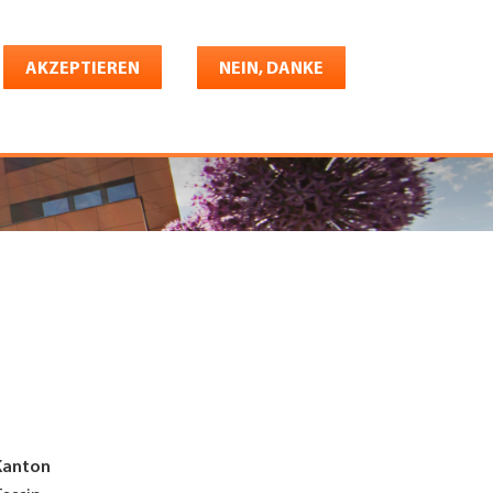
Deutsch
riere
AKZEPTIEREN
Shop
Konto
NEIN, DANKE
Kanton