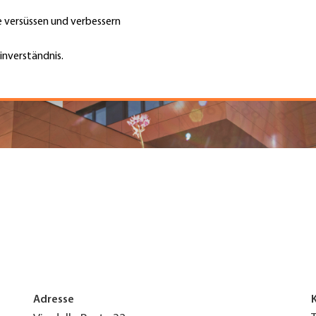
te versüssen und verbessern
Unternehmen finden
Jobs & Kar
Suche
GH
inverständnis.
Top
Menu
Adresse