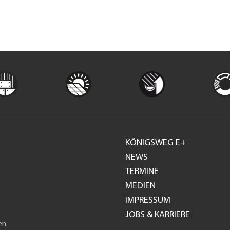
KÖNIGSWEG E+
Footer
NEWS
TERMINE
GH
MEDIEN
IMPRESSUM
JOBS & KARRIERE
en