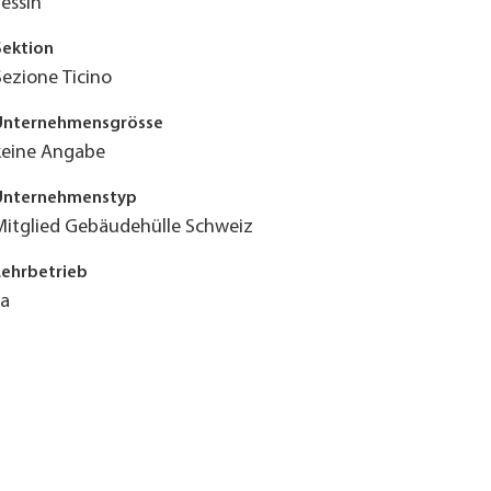
Tessin
Sektion
Sezione Ticino
Unternehmensgrösse
keine Angabe
Unternehmenstyp
Mitglied Gebäudehülle Schweiz
Lehrbetrieb
Ja