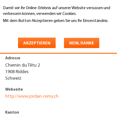
Direkt
Damit wir Ihr Online-Erlebnis auf unserer Website versüssen und
zum
Suche
verbessern können, verwenden wir Cookies.
Inhalt
Mit dem Button Akzeptieren geben Sie uns Ihr Einverständnis.
You
Weitere Informationen
Startseite
are
Jordan Rémy Sàrl
here
AKZEPTIEREN
NEIN, DANKE
Adresse
Chemin du Têtu 2
1908
Riddes
Schweiz
Webseite
http://www.jordan-remy.ch
Kanton