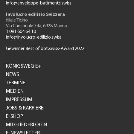
info@enveloppe-batiments.swiss
Involucro edilizio Svizzera
filiale Ticino
Via Cantonale 34a, 6928 Manno
T 091 604 64 10
info@involucro-edilizio.swiss
Gewinner Best of dot.swiss-Award 2022
Footer
GH
KÖNIGSWEG E+
NEWS
TERMINE
MEDIEN
IMPRESSUM
JOBS & KARRIERE
E-SHOP
MITGLIEDERLOGIN
E-NEWSLETTER