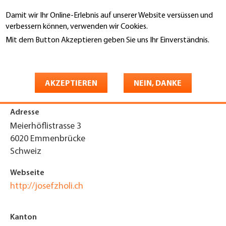
Direkt
Damit wir Ihr Online-Erlebnis auf unserer Website versüssen und
zum
Suche
verbessern können, verwenden wir Cookies.
Inhalt
Mit dem Button Akzeptieren geben Sie uns Ihr Einverständnis.
You
Weitere Informationen
Startseite
are
Josef Zholi GmbH
here
AKZEPTIEREN
NEIN, DANKE
Adresse
Meierhöflistrasse 3
6020
Emmenbrücke
Schweiz
Webseite
http://josefzholi.ch
Kanton