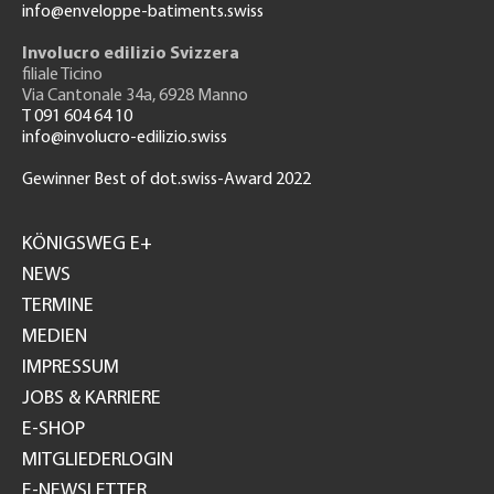
info@enveloppe-batiments.swiss
Involucro edilizio Svizzera
filiale Ticino
Via Cantonale 34a, 6928 Manno
T 091 604 64 10
info@involucro-edilizio.swiss
Gewinner Best of dot.swiss-Award 2022
Footer
GH
KÖNIGSWEG E+
NEWS
TERMINE
MEDIEN
IMPRESSUM
JOBS & KARRIERE
E-SHOP
MITGLIEDERLOGIN
E-NEWSLETTER