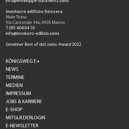
info@enveloppe-batiments.swiss
Involucro edilizio Svizzera
filiale Ticino
Via Cantonale 34a, 6928 Manno
T 091 604 64 10
info@involucro-edilizio.swiss
Gewinner Best of dot.swiss-Award 2022
Footer
GH
KÖNIGSWEG E+
NEWS
TERMINE
MEDIEN
IMPRESSUM
JOBS & KARRIERE
E-SHOP
MITGLIEDERLOGIN
E-NEWSLETTER