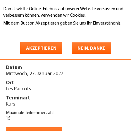
Direkt
Damit wir Ihr Online-Erlebnis auf unserer Website versüssen und
zum
Suche
verbessern können, verwenden wir Cookies.
Inhalt
Mit dem Button Akzeptieren geben Sie uns Ihr Einverständnis.
You
Weitere Informationen
Startseite
are
Journée de la sécurité PERCOS
here
AKZEPTIEREN
NEIN, DANKE
2027
Datum
Mittwoch, 27. Januar 2027
Ort
Les Paccots
Terminart
Kurs
Maximale Teilnehmerzahl
15