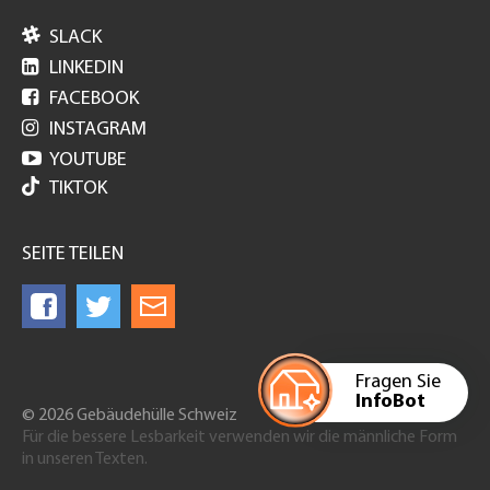

SLACK

LINKEDIN

FACEBOOK

INSTAGRAM

YOUTUBE
TIKTOK
SEITE TEILEN
Fragen Sie
InfoBot
© 2026 Gebäudehülle Schweiz
Für die bessere Lesbarkeit verwenden wir die männliche Form
in unseren Texten.