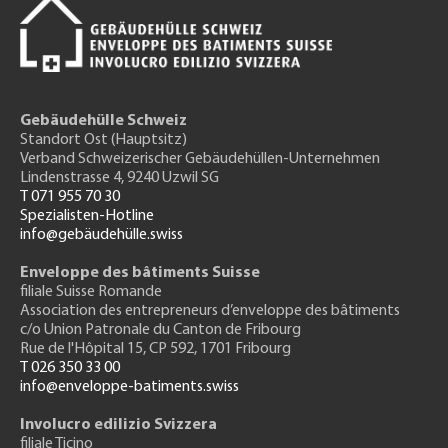
Gebäudehülle Schweiz
Standort Ost (Hauptsitz)
Verband Schweizerischer Gebäudehüllen-Unternehmen
Lindenstrasse 4, 9240 Uzwil SG
T 071 955 70 30
Spezialisten-Hotline
info@gebäudehülle.swiss
Enveloppe des bâtiments Suisse
filiale Suisse Romande
Association des entrepreneurs
d’enveloppe des bâtiments
c/o Union Patronale du Canton de Fribourg
Rue de l'H
ôpital 15
, CP 592, 1701 Fribourg
T 026 350 33 00
info@enveloppe-batiments.swiss
Involucro edilizio Svizzera
filiale Ticino