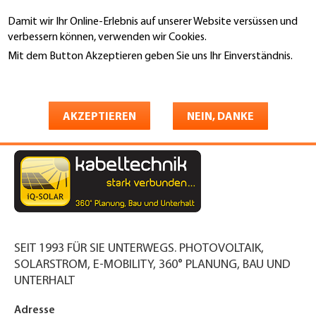
Direkt
Damit wir Ihr Online-Erlebnis auf unserer Website versüssen und
zum
Suche
verbessern können, verwenden wir Cookies.
Inhalt
Mit dem Button Akzeptieren geben Sie uns Ihr Einverständnis.
You
Weitere Informationen
Startseite
are
kabeltechnik swiss ag
here
AKZEPTIEREN
NEIN, DANKE
SEIT 1993 FÜR SIE UNTERWEGS. PHOTOVOLTAIK,
SOLARSTROM, E-MOBILITY, 360° PLANUNG, BAU UND
UNTERHALT
Adresse