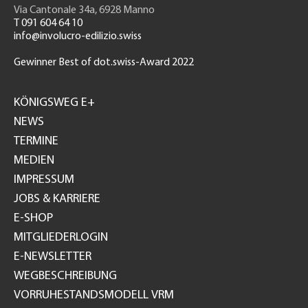
Via Cantonale 34a, 6928 Manno
T 091 604 64 10
info@involucro-edilizio.swiss
Gewinner Best of dot.swiss-Award 2022
Footer
GH
KÖNIGSWEG E+
NEWS
TERMINE
MEDIEN
IMPRESSUM
JOBS & KARRIERE
E-SHOP
MITGLIEDERLOGIN
E-NEWSLETTER
WEGBESCHREIBUNG
VORRUHESTANDSMODELL VRM