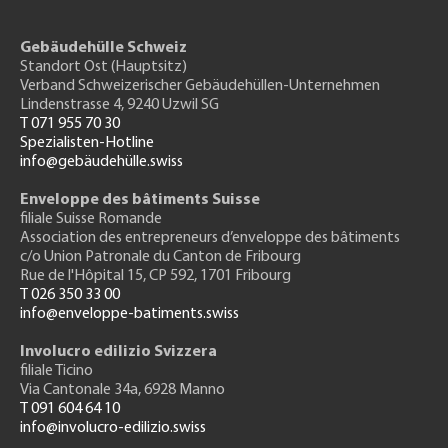
Gebäudehülle Schweiz
Standort Ost (Hauptsitz)
Verband Schweizerischer Gebäudehüllen-Unternehmen
Lindenstrasse 4, 9240 Uzwil SG
T 071 955 70 30
Spezialisten-Hotline
info@gebäudehülle.swiss
Enveloppe des bâtiments Suisse
filiale Suisse Romande
Association des entrepreneurs
d’enveloppe des bâtiments
c/o Union Patronale du Canton de Fribourg
Rue de l'H
ôpital 15
, CP 592, 1701 Fribourg
T 026 350 33 00
info@enveloppe-batiments.swiss
Involucro edilizio Svizzera
filiale Ticino
Via Cantonale 34a, 6928 Manno
T 091 604 64 10
info@involucro-edilizio.swiss