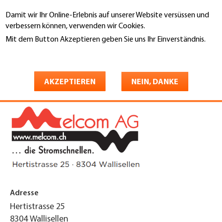
Direkt
Damit wir Ihr Online-Erlebnis auf unserer Website versüssen und
zum
Suche
verbessern können, verwenden wir Cookies.
Inhalt
Mit dem Button Akzeptieren geben Sie uns Ihr Einverständnis.
You
Weitere Informationen
Startseite
are
Melcom AG
here
AKZEPTIEREN
NEIN, DANKE
Adresse
Hertistrasse 25
8304
Wallisellen